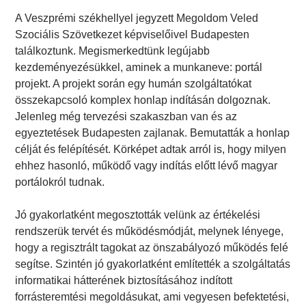
A Veszprémi székhellyel jegyzett Megoldom Veled
Szociális Szövetkezet képviselőivel Budapesten
találkoztunk. Megismerkedtünk legújabb
kezdeményezésükkel, aminek a munkaneve: portál
projekt. A projekt során egy humán szolgáltatókat
összekapcsoló komplex honlap indításán dolgoznak.
Jelenleg még tervezési szakaszban van és az
egyeztetések Budapesten zajlanak. Bemutatták a honlap
célját és felépítését. Körképet adtak arról is, hogy milyen
ehhez hasonló, működő vagy indítás előtt lévő magyar
portálokról tudnak.
Jó gyakorlatként megosztották velünk az értékelési
rendszerük tervét és működésmódját, melynek lényege,
hogy a regisztrált tagokat az önszabályozó működés felé
segítse. Szintén jó gyakorlatként említették a szolgáltatás
informatikai hátterének biztosításához indított
forrásteremtési megoldásukat, ami vegyesen befektetési,