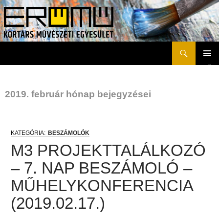
Keresés
Erőmű Kortárs Művészeti Egyesület
KILÉPÉS
ELSŐD
A
MENÜ
TARTALOMBA
2019. február hónap bejegyzései
BESZÁMOLÓK
M3 PROJEKTTALÁLKOZÓ
– 7. NAP BESZÁMOLÓ –
MŰHELYKONFERENCIA
(2019.02.17.)