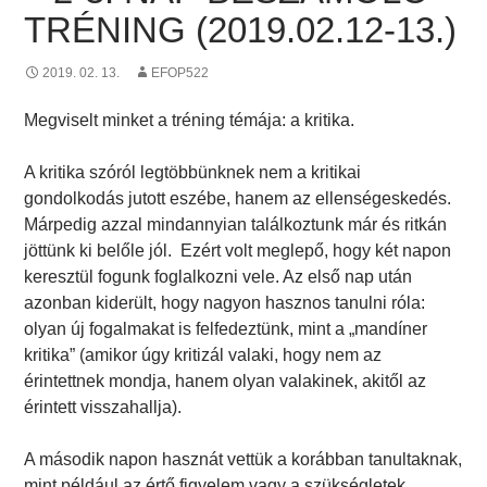
TRÉNING (2019.02.12-13.)
2019. 02. 13.
EFOP522
Megviselt minket a tréning témája: a kritika.
A kritika szóról legtöbbünknek nem a kritikai
gondolkodás jutott eszébe, hanem az ellenségeskedés.
Márpedig azzal mindannyian találkoztunk már és ritkán
jöttünk ki belőle jól. Ezért volt meglepő, hogy két napon
keresztül fogunk foglalkozni vele. Az első nap után
azonban kiderült, hogy nagyon hasznos tanulni róla:
olyan új fogalmakat is felfedeztünk, mint a „mandíner
kritika” (amikor úgy kritizál valaki, hogy nem az
érintettnek mondja, hanem olyan valakinek, akitől az
érintett visszahallja).
A második napon hasznát vettük a korábban tanultaknak,
mint például az értő figyelem vagy a szükségletek