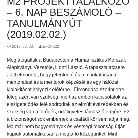
M2 PROJEKTTALÁLKOZÓ
– 6. NAP BESZÁMOLÓ –
TANULMÁNYÚT
(2019.02.02.)
2019. 02. 03.
EFOP522
Meglátogattuk a Budapesten a Humanisztikus Korszak
Alapítványt. Vezetője, Honti László. A tapasztalatcsere
alatt elmondta, hogy jelenleg ő és a munkatársai a
mentorálást és a mentorok képzését és egy hálózat
kialakítását helyezik előtérbe. Elmondása szerint erre
főleg azért van szükség, mert az emberi kapcsolatok az
elszigetelődés felé sodródtak az elmúlt évtizedekben és
szükség van a törődés, odafigyelés támasztó erejére. Ezt
a biztonságot sok embernek a családi kör sem adja meg.
Ma már nem hagyományok és vésrségi rokonság útján
kapjuk automatikusan a megtartó közegünket. Mint