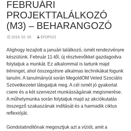
FEBRUÁRI
PROJEKTTALÁLKOZÓ
(M3) – BEHARANGOZÓ
2019. 02. 05.
EFOP522
Alighogy lezajlott a januári találkozó, ismét rendezvényre
készülünk. Február 11-től, új résztvevőkkel gazdagodva
folytatjuk a munkát. Ez alkalommal is tartunk majd
tréninget, ahol összegzésre alkalmas technikákat fogunk
tanulni. A tanulmányút során MegoldOM Veled Szociális
Szövetkezetet látogatjuk meg. A cél ismét jó gyakorlat
csere és a két szervezet munkásságának megismerése.
A műhelymunka során folytatjuk majd az akciókutatás
összegző szakaszának indítását és a harmadik ciklus
reflexióját.
Gondolatindítónak megosztjuk azt a víziót, amit a