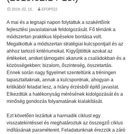
2019. 02. 15.
EFOP522
A mai és a tegnapi napon folytattuk a szakértőink
fejlesztési javaslatainak feldolgozását. Fő témánk a
módszertan praktikus lépésekre bontása volt.
Megalkottuk a módszertan stratégiai kulcspontjait és az
ahhoz tartozó kritériumokat. Kigyűjtöttük azokat az
értékeket, amiket támogatni akarunk a családokban és a
közösségekben: bizalom, őszinteség, összetartás.
Ennek során nagy figyelmet szenteltünk a tréningen
tapasztaltaknak, annak a kulcspontnak, ahogyan a
kritikából feladat lesz, a hiány érzésből építő javaslat.
Elkezdtük a hatékonyság mérésének kidolgozását és a
minőség gondozás folyamatának kialakítását.
Ezt követően lezártuk a harmadik ciklust egy
visszatekintéssel és meghatároztuk az összegző ciklus
indításának paramétereit. Feladatunknak érezzük a záró