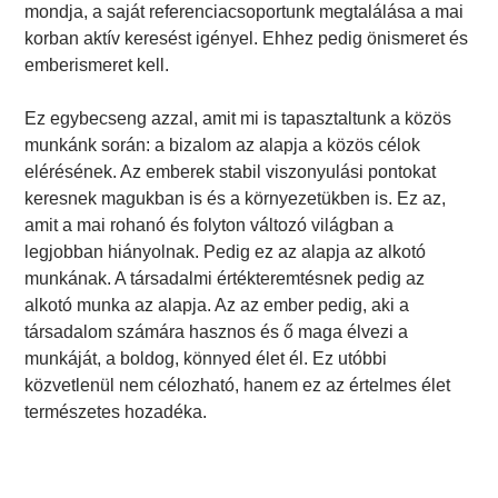
mondja, a saját referenciacsoportunk megtalálása a mai
korban aktív keresést igényel. Ehhez pedig önismeret és
emberismeret kell.
Ez egybecseng azzal, amit mi is tapasztaltunk a közös
munkánk során: a bizalom az alapja a közös célok
elérésének. Az emberek stabil viszonyulási pontokat
keresnek magukban is és a környezetükben is. Ez az,
amit a mai rohanó és folyton változó világban a
legjobban hiányolnak. Pedig ez az alapja az alkotó
munkának. A társadalmi értékteremtésnek pedig az
alkotó munka az alapja. Az az ember pedig, aki a
társadalom számára hasznos és ő maga élvezi a
munkáját, a boldog, könnyed élet él. Ez utóbbi
közvetlenül nem célozható, hanem ez az értelmes élet
természetes hozadéka.