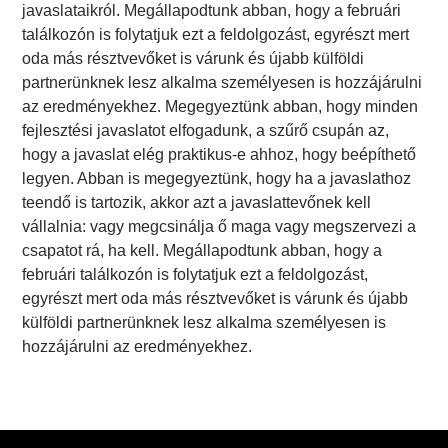
javaslataikról. Megállapodtunk abban, hogy a februári
találkozón is folytatjuk ezt a feldolgozást, egyrészt mert
oda más résztvevőket is várunk és újabb külföldi
partnerünknek lesz alkalma személyesen is hozzájárulni
az eredményekhez. Megegyeztünk abban, hogy minden
fejlesztési javaslatot elfogadunk, a szűrő csupán az,
hogy a javaslat elég praktikus-e ahhoz, hogy beépíthető
legyen. Abban is megegyeztünk, hogy ha a javaslathoz
teendő is tartozik, akkor azt a javaslattevőnek kell
vállalnia: vagy megcsinálja ő maga vagy megszervezi a
csapatot rá, ha kell. Megállapodtunk abban, hogy a
februári találkozón is folytatjuk ezt a feldolgozást,
egyrészt mert oda más résztvevőket is várunk és újabb
külföldi partnerünknek lesz alkalma személyesen is
hozzájárulni az eredményekhez.