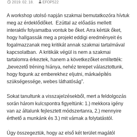
2019. 02. 18.
EFOP522
A workshop utolsó napján szakmai bemutatkozóra hívtuk
meg az érdeklődőket. Ezúttal az előadás mellett
interaktív folyamatba vontuk be őket. Arra kértük őket,
hogy hallgassák meg a projekt eddigi eredményeit és
fogalmazzanak meg kritikát annak szakmai tartalmával
kapcsolatban. A kritikák végül is nem a szakmai
tartalomra érkeztek, hanem a következőket említették:
„bevezető tréning hiánya, nehéz terepet választottunk,
hogy fogunk az emberekhez eljutni, márkaépítés
szükségessége, webes láthatóság”.
Sokat tanultunk a visszajelzésekből, mert a feldolgozás
során három kulcspontra figyeltünk: 1.) mekkora igény
van az általunk fejlesztett módszertanra, 2.) mennyire
érthető a munkánk és 3.) mit várnak a folytatástól.
Úgy összegeztük, hogy az első két terület magától