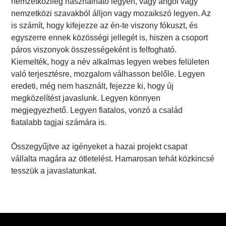
nemzetközileg használható legyen, vagy angol vagy
nemzetközi szavakból álljon vagy mozaikszó legyen. Az
is számít, hogy kifejezze az én-te viszony fókuszt, és
egyszerre ennek közösségi jellegét is, hiszen a csoport
páros viszonyok összességeként is felfogható.
Kiemelték, hogy a név alkalmas legyen webes felületen
való terjesztésre, mozgalom válhasson belőle. Legyen
eredeti, még nem használt, fejezze ki, hogy új
megközelítést javaslunk. Legyen könnyen
megjegyezhető. Legyen fiatalos, vonzó a család
fiatalabb tagjai számára is.
Összegyűjtve az igényeket a hazai projekt csapat
vállalta magára az ötletelést. Hamarosan tehát közkincsé
tesszük a javaslatunkat.