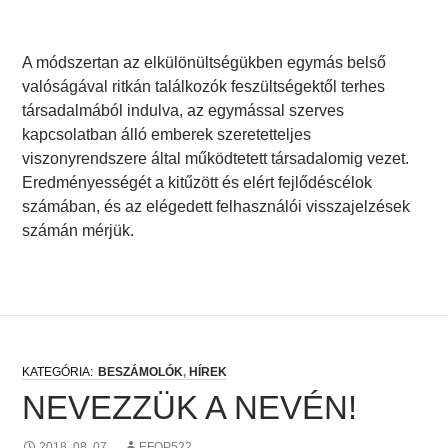
A módszertan az elkülönültségükben egymás belső
valóságával ritkán találkozók feszültségektől terhes
társadalmából indulva, az egymással szerves
kapcsolatban álló emberek szeretetteljes
viszonyrendszere által működtetett társadalomig vezet.
Eredményességét a kitűzött és elért fejlődéscélok
számában, és az elégedett felhasználói visszajelzések
számán mérjük.
BESZÁMOLÓK
,
HÍREK
NEVEZZÜK A NEVÉN!
2018. 08. 07.
EFOP522