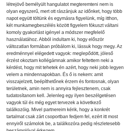
létrejövő bemélyült hangulatot megteremteni nem is
olyan egyszerű, mert ott rászánjuk az időnket, hogy több
napot együtt töltünk és egymásra figyelünk, míg itthon,
két munkamegbeszélés között figyelem fókuszt váltani
komoly gyakorlást igényel a módszer megfelelő
használatához. Abból indultam ki, hogy először
változatlan formában próbálom ki, lássuk hogy megy. Az
eredménnyel elégedett vagyok: meglepődött, jóleső
érzést okoztam kollégámnak amikor feltettem neki a
kérdést, hogy mit tehetek én azért, hogy neki jobb legyen
velem a mindennapokban. És ő is nekem: amit
visszajelzett, beépíthetőnek érzem és fontosnak, olyan
területnek, amin nem is annyira fejlesztenem, csak
tudatosítanom kell. Jelenleg egy ilyen beszélgetésen
vagyok túl és még egyet tervezek a következő
találkozóig. Mivel partnereim kérik, hogy a konkrét
tartalmat csak zárt csoportban fedjem fel, ezért itt most
ennyiről számolok be, a találkozóra pedig részletesebb
beszámolóval érkezem.