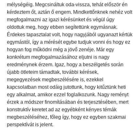
mélységéig. Megcsináltuk oda-vissza, tehát először én
kérdeztem őt, aztán ő engem. Mindkettőnknek nehéz volt
megfogalmazni az igazi kérésünket és végül úgy
oldottuk meg, hogy ebben segítettünk egymásnak.
Érdekes tapasztalat volt, hogy nagyjából ugyanazt kértük
egymástól, így a mérését egybe tudjuk vonni és hogy ez
hogyan fog működni még a jövő zenéje. Már egy
konkrétum megfogalmazásához eljutni is nagy
eredménynek érzem. Igaz, hogy a beszélgetés során
újabb ötleteim támadtak, további kérések,
megegyezések megbeszélésére is, ezekkel
kapcsolatban most odáig jutottunk, hogy kitűztünk heti
egy alkalmat, amikor ezzel foglalkozunk. Nagy reményt
érzek a módszer finomításában és terjesztésében, mert
konstruktív keretet ad az egyébként kényes témák
megbeszéléséhez, főleg így, hogy ez egyben szakmai
perspektívát is jelent.