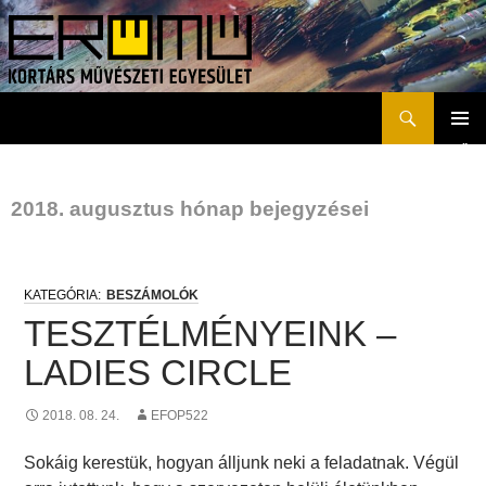
Keresés
Erőmű Kortárs Művészeti Egyesület
KILÉPÉS
ELSŐD
A
MENÜ
TARTALOMBA
2018. augusztus hónap bejegyzései
BESZÁMOLÓK
TESZTÉLMÉNYEINK –
LADIES CIRCLE
2018. 08. 24.
EFOP522
Sokáig kerestük, hogyan álljunk neki a feladatnak. Végül