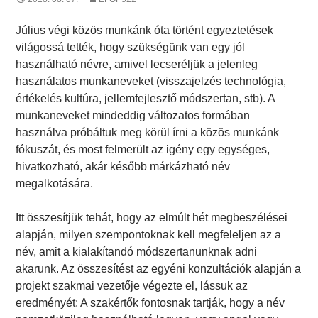
Július végi közös munkánk óta történt egyeztetések
világossá tették, hogy szükségünk van egy jól
használható névre, amivel lecseréljük a jelenleg
használatos munkaneveket (visszajelzés technológia,
értékelés kultúra, jellemfejlesztő módszertan, stb). A
munkaneveket mindeddig változatos formában
használva próbáltuk meg körül írni a közös munkánk
fókuszát, és most felmerült az igény egy egységes,
hivatkozható, akár később márkázható név
megalkotására.
Itt összesítjük tehát, hogy az elmúlt hét megbeszélései
alapján, milyen szempontoknak kell megfeleljen az a
név, amit a kialakítandó módszertanunknak adni
akarunk. Az összesítést az egyéni konzultációk alapján a
projekt szakmai vezetője végezte el, lássuk az
eredményét: A szakértők fontosnak tartják, hogy a név