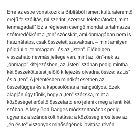
Erre az estre vonatkozik a Bibliából ismert kultúrateremtő
erejű felszólítás, mi szerint „szeresd felebarátodat, mint
tenmagadat!” Ez a régiesen csengő mondat tartalmazza
szótöredékként a „ten” szócskát, ami önmagában nem is
használatos, csak összetett szavakban, – mint amilyen
például a „tenmagam”, és az „isten”. Előbbiben
visszaható névmás jellege van, mint az „ön”-nek az
„önmaga” kifejezésben, az „isten” szóban pedig mintha
két összeköttetést jelölő kifejezés olvadna össze: az „is”
és a „ten”. A jelentésben mindkét esetben az
összefüggés és a kapcsolódás a hangsúlyos. Ezek
alapján úgy tűnik, hogy a „ten” szócska, mint a
közösséget erősítő összetartó erő jelenik meg a fenti két
szóban. A Mey Bad Badges módszertanának pedig
ugyanez a szándékolt hatása: a közösség erősítése az
„én és te” viszonyok minőségének javítása révén.