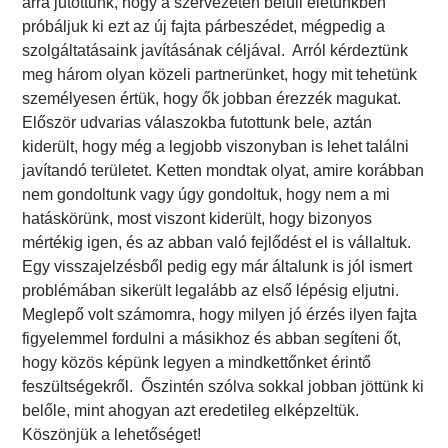
arra jutottunk, hogy a szervezeten belüli életünkben
próbáljuk ki ezt az új fajta párbeszédet, mégpedig a
szolgáltatásaink javításának céljával. Arról kérdeztünk
meg három olyan közeli partnerünket, hogy mit tehetünk
személyesen értük, hogy ők jobban érezzék magukat.
Először udvarias válaszokba futottunk bele, aztán
kiderült, hogy még a legjobb viszonyban is lehet találni
javítandó területet. Ketten mondtak olyat, amire korábban
nem gondoltunk vagy úgy gondoltuk, hogy nem a mi
hatáskörünk, most viszont kiderült, hogy bizonyos
mértékig igen, és az abban való fejlődést el is vállaltuk.
Egy visszajelzésből pedig egy már általunk is jól ismert
problémában sikerült legalább az első lépésig eljutni.
Meglepő volt számomra, hogy milyen jó érzés ilyen fajta
figyelemmel fordulni a másikhoz és abban segíteni őt,
hogy közös képünk legyen a mindkettőnket érintő
feszültségekről. Őszintén szólva sokkal jobban jöttünk ki
belőle, mint ahogyan azt eredetileg elképzeltük.
Köszönjük a lehetőséget!