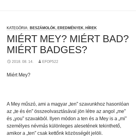
BESZÁMOLÓK
,
EREDMÉNYEK
,
HÍREK
MIÉRT MEY? MIÉRT BAD?
MIÉRT BADGES?
2018. 08. 14.
EFOP522
Miért Mey?
A Mey műszó, ami a magyar „ten” szavunkhoz hasonlóan
az „te és én” összeolvasztásával jön létre az angol „me”
és „you” szavakból. Ilyen módon a ten és a Mey is a „mi”
személyes névmás különleges alesetének tekinthető,
amikor a „ten” csak kettőnk közösségét jelöli.