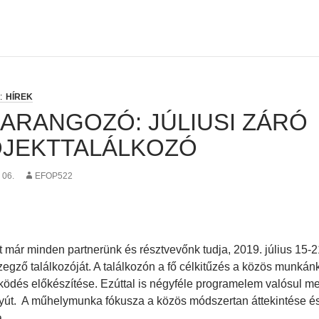
HÍREK
ARANGOZÓ: JÚLIUSI ZÁRÓ
JEKTTALÁLKOZÓ
 06.
EFOP522
 már minden partnerünk és résztvevőnk tudja, 2019. július 15-21
zegző találkozóját. A találkozón a fő célkitűzés a közös munká
ödés előkészítése. Ezúttal is négyféle programelem valósul m
út. A műhelymunka fókusza a közös módszertan áttekintése és
.