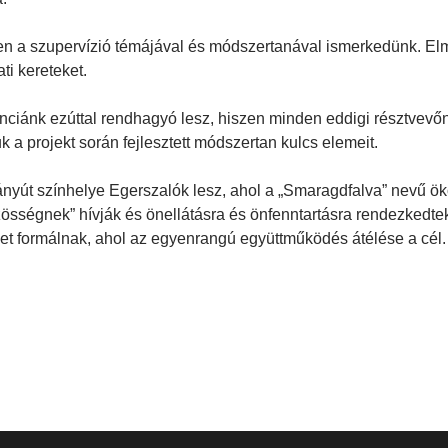
en a szupervízió témájával és módszertanával ismerkedünk. Elm
ti kereteket.
nciánk ezúttal rendhagyó lesz, hiszen minden eddigi résztvevő
k a projekt során fejlesztett módszertan kulcs elemeit.
nyút színhelye Egerszalók lesz, ahol a „Smaragdfalva” nevű ök
össégnek” hívják és önellátásra és önfenntartásra rendezkedte
t formálnak, ahol az egyenrangú együttműködés átélése a cél.