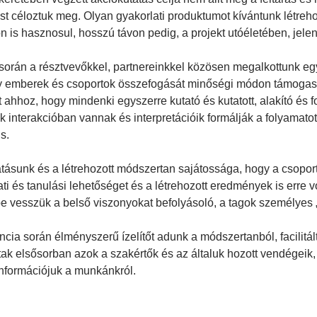
ást céloztuk meg. Olyan gyakorlati produktumot kívántunk létre
on is hasznosul, hosszú távon pedig, a projekt utóéletében, jel
orán a résztvevőkkel, partnereinkkel közösen megalkottunk eg
y emberek és csoportok összefogását minőségi módon támogassa
ahhoz, hogy mindenki egyszerre kutató és kutatott, alakító és fo
k interakcióban vannak és interpretációik formálják a folyamato
s.
tásunk és a létrehozott módszertan sajátossága, hogy a csopor
ati és tanulási lehetőséget és a létrehozott eredmények is erre
e vesszük a belső viszonyokat befolyásoló, a tagok személyes „
ncia során élményszerű ízelítőt adunk a módszertanból, facilitá
ak elsősorban azok a szakértők és az általuk hozott vendégeik, 
nformációjuk a munkánkról.