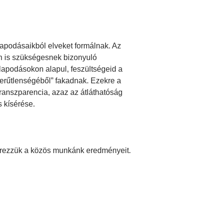
apodásaikból elveket formálnak. Az
on is szükségesnek bizonyuló
apodásokon alapul, feszültségeid a
erűtlenségéből” fakadnak. Ezekre a
Transzparencia, azaz az átláthatóság
s kísérése.
szerezzük a közös munkánk eredményeit.