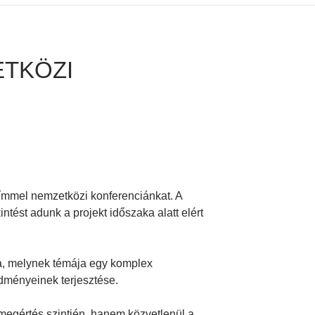
ETKÖZI
 címmel nemzetközi konferenciánkat. A
ést adunk a projekt időszaka alatt elért
adta, melynek témája egy komplex
edményeinek terjesztése.
s megértés szintjén, hanem közvetlenül a