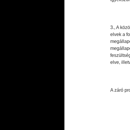
3., A köz
elvek a f
megállapo
megállapo
feszültsé
elve, ill
A záró pr