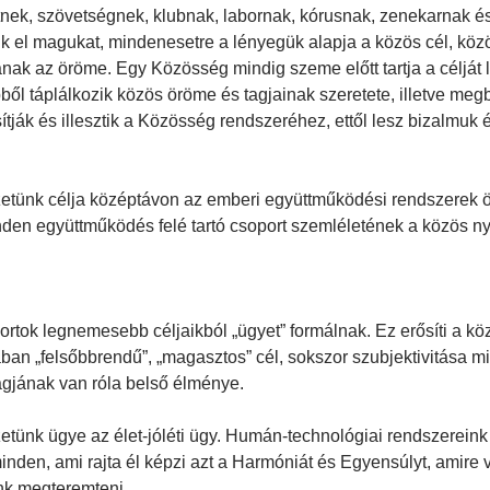
nek, szövetségnek, klubnak, labornak, kórusnak, zenekarnak és
k el magukat, mindenesetre a lényegük alapja a közös cél, kö
nak az öröme. Egy Közösség mindig szeme előtt tartja a céljá
ből táplálkozik közös öröme és tagjainak szeretete, illetve meg
tják és illesztik a Közösség rendszeréhez, ettől lesz bizalmuk
etünk célja középtávon az emberi együttműködési rendszerek ö
den együttműködés felé tartó csoport szemléletének a közös ny
portok legnemesebb céljaikból „ügyet” formálnak. Ez erősíti a k
ában „felsőbbrendű”, „magasztos” cél, sokszor szubjektivitása 
gjának van róla belső élménye.
etünk ügye az élet-jóléti ügy. Humán-technológiai rendszerein
inden, ami rajta él képzi azt a Harmóniát és Egyensúlyt, amire 
nk megteremteni.