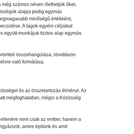
 még számos néven illethetjük őket,
zösségük alapja pedig egymás
t legmagasabb minőségű értékként,
becsülése. A tagok egyéni céljaikat
 és együtt-munkájuk biztos alap egymás
römteli összehangolása, rövidtávon
elvre való formálása.
özösséget és az összetartozás élményt. Az
miatt megfoghatatlan, mégis a Közösség
k ellenére nem csak az ember, hanem a
vigyázunk, amire építünk és amit