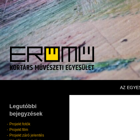
KILÉPÉS
Keresés
Erőmű Kortárs Művészeti Egyesület
AZ EGYE
Legutóbbi
bejegyzések
Projekt fotók
Projekt film
Projekt záró jelentés