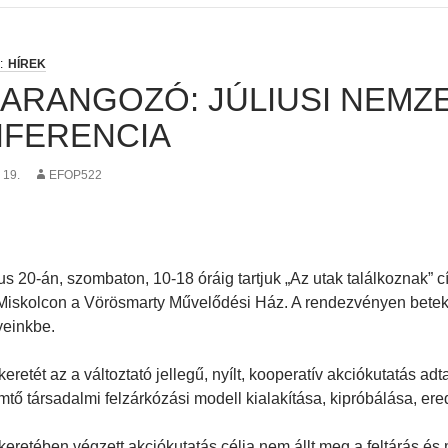
HÍREK
ARANGOZÓ: JÚLIUSI NEMZ
FERENCIA
 19.
EFOP522
ius 20-án, szombaton, 10-18 óráig tartjuk „Az utak találkoznak”
Miskolcon a Vörösmarty Művelődési Ház. A rendezvényen betekint
einkbe.
 keretét az a változtató jellegű, nyílt, kooperatív akciókutatás 
mtő társadalmi felzárkózási modell kialakítása, kipróbálása, er
 keretében végzett akciókutatás célja nem állt meg a feltárás é