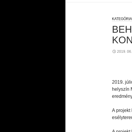
BEH
KON
2019. 06.
2019. júl
helyszín 
eredmény
A projekt
esélytere
A projekt