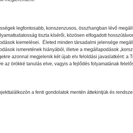
össégek legfontosabb, konszenzusos, összhangban lévő megáll
olyamattudatosság tiszta kísérői, közösen elfogadott hosszútáv
dások kiemelései. Életed minden társadalmi jelensége megáll
dások ismeretének hiányából, illetve a megállapodások „korsz
gekre azonnal megjelenik két újab elv feloldási javaslatként: a 
etve az örökké tanulás elve, vagyis a fejlődés folyamatának felelő
ojekttalálkozón a fenti gondolatok mentén áttekintjük és rend