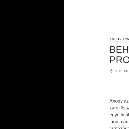
BEH
PRO
2019. 06.
Ahogy azt
záró, öss
együttműk
tanulmány
tisztázása