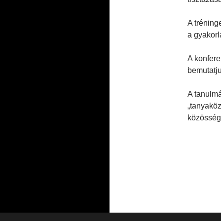
A tréning
a gyakorla
A konfere
bemutatju
A tanulmá
„tanyaköz
közössége