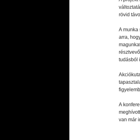
változtat
rövid táv
A munka s
arra, hog
magunkat 
résztvevő
tudásból i
Akciókuta
tapasztal
figyelemb
A konfere
meghívott
van már i