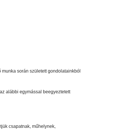
ző munka során született gondolatainkból
 az alábbi egymással beegyeztetett
etjük csapatnak, műhelynek,