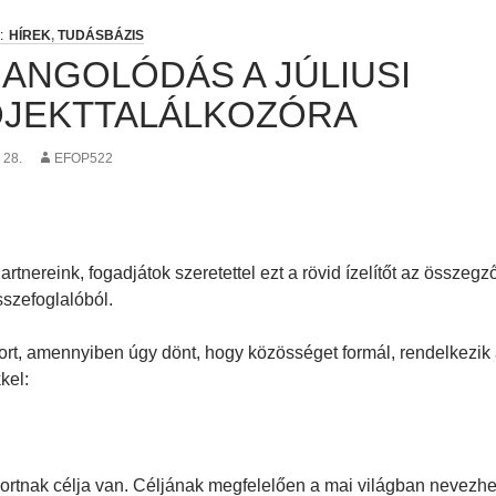
HÍREK
,
TUDÁSBÁZIS
ANGOLÓDÁS A JÚLIUSI
JEKTTALÁLKOZÓRA
 28.
EFOP522
rtnereink, fogadjátok szeretettel ezt a rövid ízelítőt az összeg
sszefoglalóból.
rt, amennyiben úgy dönt, hogy közösséget formál, rendelkezik
kel:
portnak célja van. Céljának megfelelően a mai világban nevezh