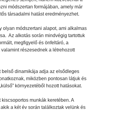
hozni módszertan formájában, amely már
entős társadalmi hatást eredményezhet.
y olyan módszertani alapot, ami alkalmas
. Az alkotás során mindvégig tartottuk
rmált, megfigyelő és önfeltáró, a
t valamint részesednek a létrehozott
t belső dinamikája adja az elsődleges
 vonatkoznak, miközben pontosan látjuk és
külső” környezetéből hozott hatásokat.
lt kiscsoportos munkák keretében. A
akik a két év során találkoztak velünk és