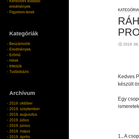
Kérdőíves kutatási
eredmények
Figyelem-terek
RÁH
PRO
Kategóriák
Beszámolók
2019. 06.
Eredmények
Erőmű
Hírek
Interjúk
Tudásbázis
Kedves Pa
készült ö
Archívum
Egy csopo
2019. október
ismeretek
2019. szeptember
2019. augusztus
2019. július
2019. június
2019. május
1., A cso
2019. április