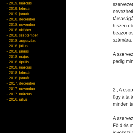
2019. március
szervezet
2019. február
nevezheti
2019. január
társaságá
2018. december
2018. november
hiszen eb
2018. október
beazonosí
2018. szeptember
számára.
2018. augusztus
2018. július
2018. június
A szervez
2018. május
pedig min
2018. április
2018. március
2018. február
2018. január
2017. december
2017. november
2., A cso
2017. március
ügy által
2016. július
minden ta
A szervez
Föld és m
igyekszü