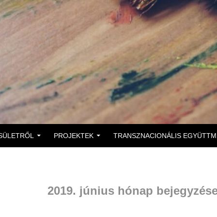
 A TARTALOMBA
SÜLETRŐL
PROJEKTEK
TRANSZNACIONÁLIS EGYÜTT
2019. június hónap bejegyzése