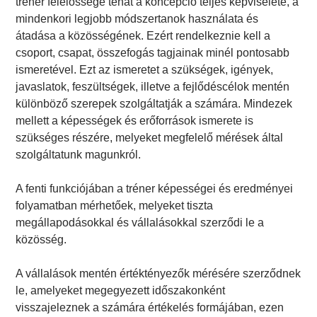
tréner felelőssége tehát a koncepció teljes képviselete, a
mindenkori legjobb módszertanok használata és
átadása a közösségének. Ezért rendelkeznie kell a
csoport, csapat, összefogás tagjainak minél pontosabb
ismeretével. Ezt az ismeretet a szükségek, igények,
javaslatok, feszültségek, illetve a fejlődéscélok mentén
különböző szerepek szolgáltatják a számára. Mindezek
mellett a képességek és erőforrások ismerete is
szükséges részére, melyeket megfelelő mérések által
szolgáltatunk magunkról.
A fenti funkciójában a tréner képességei és eredményei
folyamatban mérhetőek, melyeket tiszta
megállapodásokkal és vállalásokkal szerződi le a
közösség.
A vállalások mentén értéktényezők mérésére szerződnek
le, amelyeket megegyezett időszakonként
visszajeleznek a számára értékelés formájában, ezen