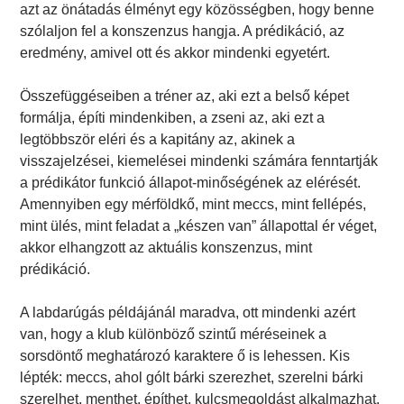
azt az önátadás élményt egy közösségben, hogy benne
szólaljon fel a konszenzus hangja. A prédikáció, az
eredmény, amivel ott és akkor mindenki egyetért.
Összefüggéseiben a tréner az, aki ezt a belső képet
formálja, építi mindenkiben, a zseni az, aki ezt a
legtöbbször eléri és a kapitány az, akinek a
visszajelzései, kiemelései mindenki számára fenntartják
a prédikátor funkció állapot-minőségének az elérését.
Amennyiben egy mérföldkő, mint meccs, mint fellépés,
mint ülés, mint feladat a „készen van” állapottal ér véget,
akkor elhangzott az aktuális konszenzus, mint
prédikáció.
A labdarúgás példájánál maradva, ott mindenki azért
van, hogy a klub különböző szintű méréseinek a
sorsdöntő meghatározó karaktere ő is lehessen. Kis
lépték: meccs, ahol gólt bárki szerezhet, szerelni bárki
szerelhet, menthet, építhet, kulcsmegoldást alkalmazhat.