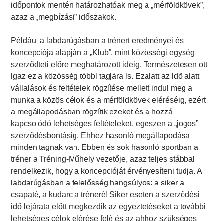
időpontok mentén határozhatóak meg a „mérföldkövek”,
azaz a „megbízási” időszakok.
Például a labdarúgásban a trénert eredményei és
koncepciója alapján a „Klub”, mint közösségi egység
szerződteti előre meghatározott ideig. Természetesen ott
igaz ez a közösség többi tagjára is. Ezalatt az idő alatt
vállalások és feltételek rögzítése mellett indul meg a
munka a közös célok és a mérföldkövek eléréséig, ezért
a megállapodásban rögzítik ezeket és a hozzá
kapcsolódó lehetséges feltételeket, egészen a „jogos”
szerződésbontásig. Ehhez hasonló megállapodása
minden tagnak van. Ebben és sok hasonló sportban a
tréner a Tréning-Műhely vezetője, azaz teljes stábbal
rendelkezik, hogy a koncepcióját érvényesíteni tudja. A
labdarúgásban a felelősség hangsúlyos: a siker a
csapaté, a kudarc a tréneré! Siker esetén a szerződési
idő lejárata előtt megkezdik az egyeztetéseket a további
lehetséges célok elérése felé és az ahhoz szükséges