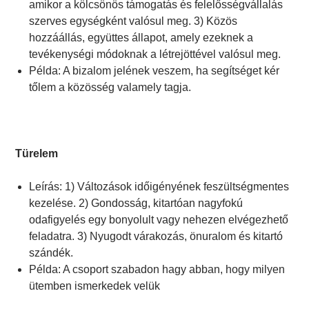
amikor a kölcsönös támogatás és felelősségvállalás
szerves egységként valósul meg. 3) Közös
hozzáállás, együttes állapot, amely ezeknek a
tevékenységi módoknak a létrejöttével valósul meg.
Példa: A bizalom jelének veszem, ha segítséget kér
tőlem a közösség valamely tagja.
Türelem
Leírás: 1) Változások időigényének feszültségmentes
kezelése. 2) Gondosság, kitartóan nagyfokú
odafigyelés egy bonyolult vagy nehezen elvégezhető
feladatra. 3) Nyugodt várakozás, önuralom és kitartó
szándék.
Példa: A csoport szabadon hagy abban, hogy milyen
ütemben ismerkedek velük