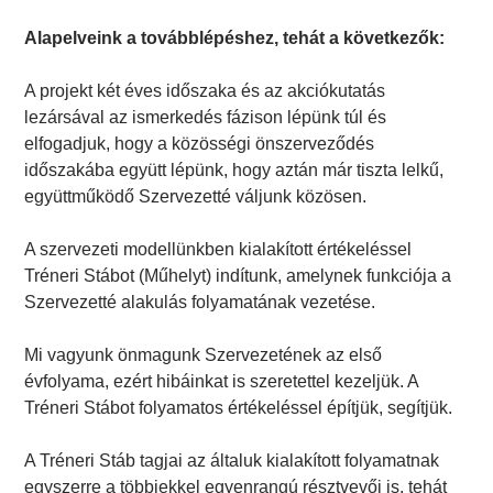
Alapelveink a továbblépéshez, tehát a következők:
A projekt két éves időszaka és az akciókutatás
lezársával az ismerkedés fázison lépünk túl és
elfogadjuk, hogy a közösségi önszerveződés
időszakába együtt lépünk, hogy aztán már tiszta lelkű,
együttműködő Szervezetté váljunk közösen.
A szervezeti modellünkben kialakított értékeléssel
Tréneri Stábot (Műhelyt) indítunk, amelynek funkciója a
Szervezetté alakulás folyamatának vezetése.
Mi vagyunk önmagunk Szervezetének az első
évfolyama, ezért hibáinkat is szeretettel kezeljük. A
Tréneri Stábot folyamatos értékeléssel építjük, segítjük.
A Tréneri Stáb tagjai az általuk kialakított folyamatnak
egyszerre a többiekkel egyenrangú résztvevői is, tehát