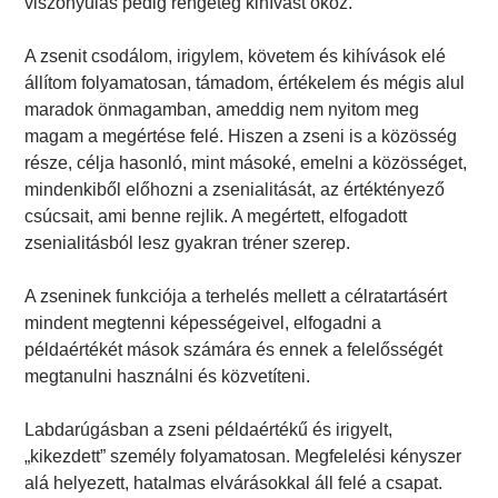
viszonyulás pedig rengeteg kihívást okoz.
A zsenit csodálom, irigylem, követem és kihívások elé
állítom folyamatosan, támadom, értékelem és mégis alul
maradok önmagamban, ameddig nem nyitom meg
magam a megértése felé. Hiszen a zseni is a közösség
része, célja hasonló, mint másoké, emelni a közösséget,
mindenkiből előhozni a zsenialitását, az értéktényező
csúcsait, ami benne rejlik. A megértett, elfogadott
zsenialitásból lesz gyakran tréner szerep.
A zseninek funkciója a terhelés mellett a célratartásért
mindent megtenni képességeivel, elfogadni a
példaértékét mások számára és ennek a felelősségét
megtanulni használni és közvetíteni.
Labdarúgásban a zseni példaértékű és irigyelt,
„kikezdett” személy folyamatosan. Megfelelési kényszer
alá helyezett, hatalmas elvárásokkal áll felé a csapat.