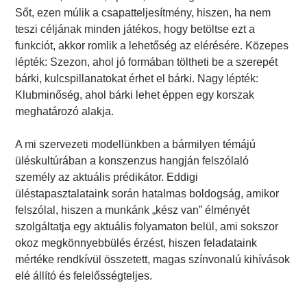
Sőt, ezen múlik a csapatteljesítmény, hiszen, ha nem
teszi céljának minden játékos, hogy betöltse ezt a
funkciót, akkor romlik a lehetőség az elérésére. Közepes
lépték: Szezon, ahol jó formában töltheti be a szerepét
bárki, kulcspillanatokat érhet el bárki. Nagy lépték:
Klubminőség, ahol bárki lehet éppen egy korszak
meghatározó alakja.
A mi szervezeti modellünkben a bármilyen témájú
üléskultúrában a konszenzus hangján felszólaló
személy az aktuális prédikátor. Eddigi
üléstapasztalataink során hatalmas boldogság, amikor
felszólal, hiszen a munkánk „kész van” élményét
szolgáltatja egy aktuális folyamaton belül, ami sokszor
okoz megkönnyebbülés érzést, hiszen feladataink
mértéke rendkívül összetett, magas színvonalú kihívások
elé állító és felelősségteljes.