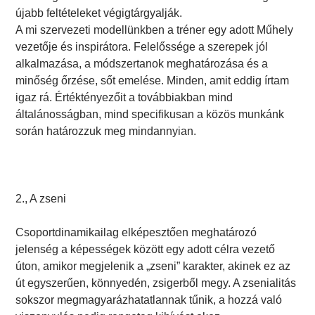
újabb feltételeket végigtárgyalják.
A mi szervezeti modellünkben a tréner egy adott Műhely
vezetője és inspirátora. Felelőssége a szerepek jól
alkalmazása, a módszertanok meghatározása és a
minőség őrzése, sőt emelése. Minden, amit eddig írtam
igaz rá. Értéktényezőit a továbbiakban mind
általánosságban, mind specifikusan a közös munkánk
során határozzuk meg mindannyian.
2., A zseni
Csoportdinamikailag elképesztően meghatározó
jelenség a képességek között egy adott célra vezető
úton, amikor megjelenik a „zseni” karakter, akinek ez az
út egyszerűen, könnyedén, zsigerből megy. A zsenialitás
sokszor megmagyarázhatatlannak tűnik, a hozzá való