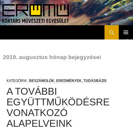
Keresés
Erőmű Kortárs Művészeti Egyesület
KILÉPÉS
ELSŐD
A
MENÜ
TARTALOMBA
2019. augusztus hónap bejegyzései
BESZÁMOLÓK
,
EREDMÉNYEK
,
TUDÁSBÁZIS
A TOVÁBBI
EGYÜTTMŰKÖDÉSRE
VONATKOZÓ
ALAPELVEINK