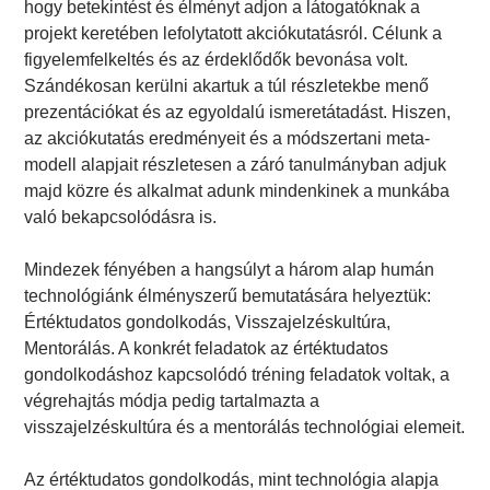
hogy betekintést és élményt adjon a látogatóknak a
projekt keretében lefolytatott akciókutatásról. Célunk a
figyelemfelkeltés és az érdeklődők bevonása volt.
Szándékosan kerülni akartuk a túl részletekbe menő
prezentációkat és az egyoldalú ismeretátadást. Hiszen,
az akciókutatás eredményeit és a módszertani meta-
modell alapjait részletesen a záró tanulmányban adjuk
majd közre és alkalmat adunk mindenkinek a munkába
való bekapcsolódásra is.
Mindezek fényében a hangsúlyt a három alap humán
technológiánk élményszerű bemutatására helyeztük:
Értéktudatos gondolkodás, Visszajelzéskultúra,
Mentorálás. A konkrét feladatok az értéktudatos
gondolkodáshoz kapcsolódó tréning feladatok voltak, a
végrehajtás módja pedig tartalmazta a
visszajelzéskultúra és a mentorálás technológiai elemeit.
Az értéktudatos gondolkodás, mint technológia alapja