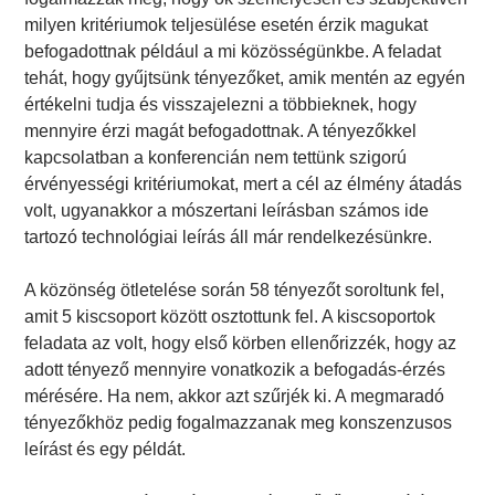
milyen kritériumok teljesülése esetén érzik magukat
befogadottnak például a mi közösségünkbe. A feladat
tehát, hogy gyűjtsünk tényezőket, amik mentén az egyén
értékelni tudja és visszajelezni a többieknek, hogy
mennyire érzi magát befogadottnak. A tényezőkkel
kapcsolatban a konferencián nem tettünk szigorú
érvényességi kritériumokat, mert a cél az élmény átadás
volt, ugyanakkor a mószertani leírásban számos ide
tartozó technológiai leírás áll már rendelkezésünkre.
A közönség ötletelése során 58 tényezőt soroltunk fel,
amit 5 kiscsoport között osztottunk fel. A kiscsoportok
feladata az volt, hogy első körben ellenőrizzék, hogy az
adott tényező mennyire vonatkozik a befogadás-érzés
mérésére. Ha nem, akkor azt szűrjék ki. A megmaradó
tényezőkhöz pedig fogalmazzanak meg konszenzusos
leírást és egy példát.