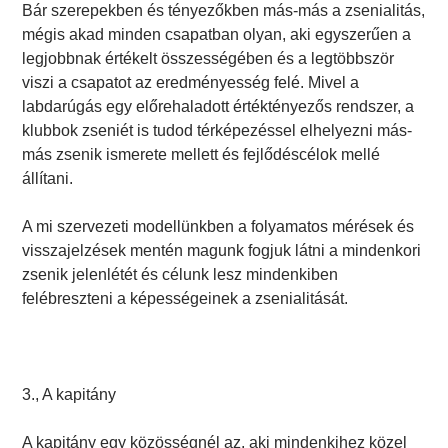
Bár szerepekben és tényezőkben más-más a zsenialitás,
mégis akad minden csapatban olyan, aki egyszerűen a
legjobbnak értékelt összességében és a legtöbbször
viszi a csapatot az eredményesség felé. Mivel a
labdarúgás egy előrehaladott értéktényezős rendszer, a
klubbok zseniét is tudod térképezéssel elhelyezni más-
más zsenik ismerete mellett és fejlődéscélok mellé
állítani.
A mi szervezeti modellünkben a folyamatos mérések és
visszajelzések mentén magunk fogjuk látni a mindenkori
zsenik jelenlétét és célunk lesz mindenkiben
felébreszteni a képességeinek a zsenialitását.
3., A kapitány
A kapitány egy közösségnél az, aki mindenkihez közel