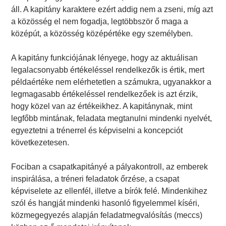
áll. A kapitány karaktere ezért addig nem a zseni, míg azt
a közösség el nem fogadja, legtöbbször ő maga a
középút, a közösség középértéke egy személyben.
A kapitány funkciójának lényege, hogy az aktuálisan
legalacsonyabb értékeléssel rendelkezők is értik, mert
példaértéke nem elérhetetlen a számukra, ugyanakkor a
legmagasabb értékeléssel rendelkezőek is azt érzik,
hogy közel van az értékeikhez. A kapitánynak, mint
legfőbb mintának, feladata megtanulni mindenki nyelvét,
egyeztetni a trénerrel és képviselni a koncepciót
következetesen.
Fociban a csapatkapitányé a pályakontroll, az emberek
inspirálása, a tréneri feladatok őrzése, a csapat
képviselete az ellenfél, illetve a bírók felé. Mindenkihez
szól és hangját mindenki hasonló figyelemmel kíséri,
közmegegyezés alapján feladatmegvalósítás (meccs)