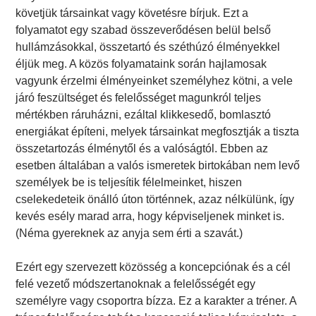
követjük társainkat vagy követésre bírjuk. Ezt a
folyamatot egy szabad összeverődésen belül belső
hullámzásokkal, összetartó és széthúzó élményekkel
éljük meg. A közös folyamataink során hajlamosak
vagyunk érzelmi élményeinket személyhez kötni, a vele
járó feszültséget és felelősséget magunkról teljes
mértékben ráruházni, ezáltal klikkesedő, bomlasztó
energiákat építeni, melyek társainkat megfosztják a tiszta
összetartozás élménytől és a valóságtól. Ebben az
esetben általában a valós ismeretek birtokában nem levő
személyek be is teljesítik félelmeinket, hiszen
cselekedeteik önálló úton történnek, azaz nélkülünk, így
kevés esély marad arra, hogy képviseljenek minket is.
(Néma gyereknek az anyja sem érti a szavát.)
Ezért egy szervezett közösség a koncepciónak és a cél
felé vezető módszertanoknak a felelősségét egy
személyre vagy csoportra bízza. Ez a karakter a tréner. A