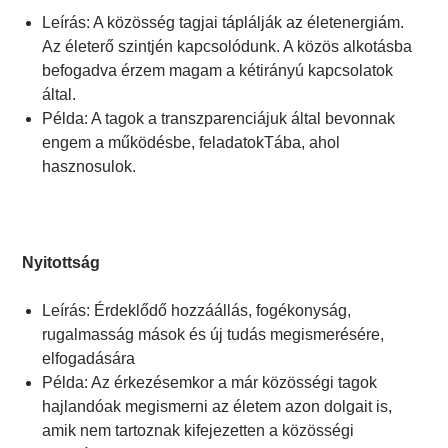
Leírás: A közösség tagjai táplálják az életenergiám.
Az életerő szintjén kapcsolódunk. A közös alkotásba
befogadva érzem magam a kétirányú kapcsolatok
által.
Példa: A tagok a transzparenciájuk által bevonnak
engem a működésbe, feladatokTába, ahol
hasznosulok.
Nyitottság
Leírás: Érdeklődő hozzáállás, fogékonyság,
rugalmasság mások és új tudás megismerésére,
elfogadására
Példa: Az érkezésemkor a már közösségi tagok
hajlandóak megismerni az életem azon dolgait is,
amik nem tartoznak kifejezetten a közösségi