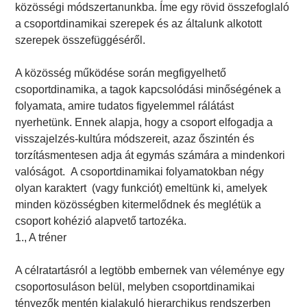
közösségi módszertanunkba. Íme egy rövid összefoglaló
a csoportdinamikai szerepek és az általunk alkotott
szerepek összefüggéséről.
A közösség működése során megfigyelhető
csoportdinamika, a tagok kapcsolódási minőségének a
folyamata, amire tudatos figyelemmel rálátást
nyerhetünk. Ennek alapja, hogy a csoport elfogadja a
visszajelzés-kultúra módszereit, azaz őszintén és
torzításmentesen adja át egymás számára a mindenkori
valóságot. A csoportdinamikai folyamatokban négy
olyan karaktert (vagy funkciót) emeltünk ki, amelyek
minden közösségben kitermelődnek és meglétük a
csoport kohézió alapvető tartozéka.
1., A tréner
A célratartásról a legtöbb embernek van véleménye egy
csoportosuláson belül, melyben csoportdinamikai
tényezők mentén kialakuló hierarchikus rendszerben