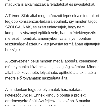
magukra is alkalmazzák a feladatokat és javaslatokat.
A Tréneri Stáb által meghatározott lépések a mindenkori
legjobb konszenzus-tudásra épülnek, így minden tagot
SZOLGÁLNAK, és ezért tudatosítjuk, hogy nem
kompetitív viszonyt építünk vele, hanem értéktényezős
mérését finomítjuk, amennyiben valamilyen pontján
feszültséget észlelünk, azt javaslat formájában eljuttatjuk
hozzájuk.
A Szervezeten belül minden megállapodás, cselekedet,
műhelymunka közkincs a teljes tagság számára. Minden
átlátható, követhető, folytatható, építhető átalakítható a
megfelelő folyamatok használata által.
A mindenkori legjobb folyamatok használatára
köteleződünk el. Ennek kiinduló pontja a projekt
eredményeire épül. Azt fejlesztjük tovább. A munka