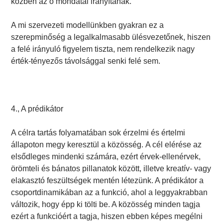
közben az ő mondatai irányítanak.
A mi szervezeti modellünkben gyakran ez a
szerepminőség a legalkalmasabb ülésvezetőnek, hiszen
a felé irányuló figyelem tiszta, nem rendelkezik nagy
érték-tényezős távolsággal senki felé sem.
4., A prédikátor
A célra tartás folyamatában sok érzelmi és értelmi
állapoton megy keresztül a közösség. A cél elérése az
elsődleges mindenki számára, ezért érvek-ellenérvek,
örömteli és bánatos pillanatok között, illetve kreatív- vagy
elakasztó feszültségek mentén létezünk. A prédikátor a
csoportdinamikában az a funkció, ahol a leggyakrabban
változik, hogy épp ki tölti be. A közösség minden tagja
ezért a funkcióért a tagja, hiszen ebben képes megélni