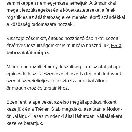
semmiképpen nem egymásra terheljük. A társainkkal
megélt feszültségeket és a következtetéseket a felek
rögzítik és az átláthatóság elve mentén, építő szándékkal
a közösség tudomására hozzák.
Visszajelzéseinket, értékes hozzászólásainkat, közölt
érvényes feszültségeinket is munkára használjuk,
ÉS a
behozatalát mérjük.
Minden behozott élmény, feszültség, tapasztalat, állapot,
építi és fejleszti a Szervezetet, ezért a legjobb tudásunk
szerint szeretetteljes, fejlesztő szándékkal állunk
önmagunkhoz és társainkhoz.
Ezen fenti alapelveket az első megállapodásunkként
kezeljük és a Tréneri Stáb megalakulása után a Notion-
ön „aláírjuk”, azaz mindenki által láthatóan, vállalásként
kezelve betartjuk.