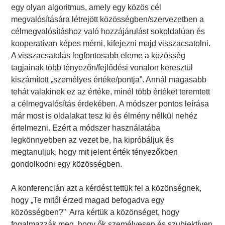
egy olyan algoritmus, amely egy közös cél
megvalósítására létrejött közösségben/szervezetben a
célmegvalósításhoz való hozzájárulást sokoldalúan és
kooperatívan képes mérni, kifejezni majd visszacsatolni.
A visszacsatolás legfontosabb eleme a közösség
tagjainak több tényezőn/fejlődési vonalon keresztül
kiszámított „személyes értéke/pontja”. Annál magasabb
tehát valakinek ez az értéke, minél több értéket teremtett
a célmegvalósítás érdekében. A módszer pontos leírása
már most is oldalakat tesz ki és élmény nélkül nehéz
értelmezni. Ezért a módszer használatába
legkönnyebben az vezet be, ha kipróbáljuk és
megtanuljuk, hogy mit jelent érték tényezőkben
gondolkodni egy közösségben.
A konferencián azt a kérdést tettük fel a közönségnek,
hogy „Te mitől érzed magad befogadva egy
közösségben?” Arra kértük a közönséget, hogy
fogalmazzák meg, hogy ők személyesen és szubjektíven