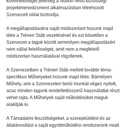
követhetőségét jelenleg a Notion nevű közösségi
projektmenedzsment alkalmazásban létrehozott
Szervezeti oldal biztosítja.
A megállapodásokra saját módszertant hozunk majd
létre a Tréneri Stáb vezetésével és ezt követően a
Szervezet a tagok között semmilyen megállapodásért
nem vállal felelősséget, amit nem a megfelelő
módszertan használatával rögzítenek.
A Szervezetben a Tréneri Stáb mellett további téma-
specifikus Műhelyeket hozunk majd létre. Bármilyen
Műhely, ami a Szervezeten belül munkát végez nyitott,
azaz minden tagunk rendeltetésszerű használattal részt
vehet rajta. A Műhelyek saját működésüket maguk
alakítják ki.
A Társadalmi feszültségeket, a szerepküldést és az
általánosítást a saját együttműködési rendszerünk miatt