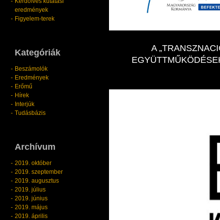
Kérdőíves kutatási
eredmények
Figyelem-terek
A „TRANSZNACI
Kategóriák
EGYÜTTMŰKÖDÉSEK
Beszámolók
Eredmények
Erőmű
Hírek
Interjúk
Tudásbázis
Archívum
2019. október
2019. szeptember
2019. augusztus
2019. július
2019. június
2019. május
2019. április