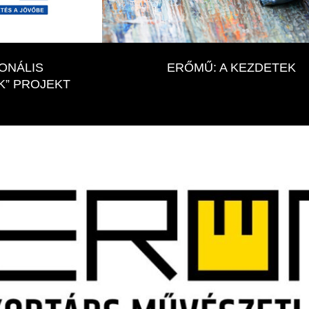
ONÁLIS
ERŐMŰ: A KEZDETEK
” PROJEKT