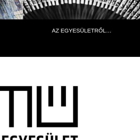
AZ EGYESÜLETRŐL…