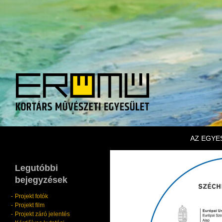
KILÉPÉS
Keresés
Erőmű Kortárs Művészeti Egyesület
AZ EGYE
Legutóbbi
bejegyzések
Projekt fotók
Projekt film
Projekt záró jelentés