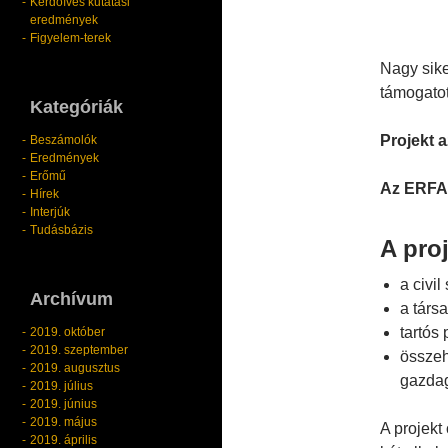
Kérdőíves kutatási
eredmények
Figyelem-terek
Nagy sike
támogatot
Kategóriák
Projekt 
Beszámolók
Eredmények
Erőmű
Az ERFA
Hírek
Interjúk
Tudásbázis
A proj
a civi
Archívum
a társ
tartós
2019. október
2019. szeptember
összeh
2019. augusztus
gazda
2019. július
2019. június
2019. május
A projekt
2019. április