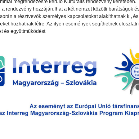
ommal megrendezésre kerülő Kulturális rendezvény keretében.
 a rendezvény hozzájárulhat a két nemzet közötti barátságok és
dő során a résztvevők személyes kapcsolatokat alakíthatnak ki, é
ket hozhatnak létre. Az ilyen események segíthetnek eloszlatni 
st és együttműködést.