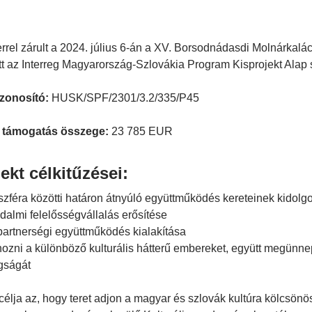
rrel zárult a 2024. július 6-án a XV. Borsodnádasdi Molnárkalác
t az Interreg Magyarország-Szlovákia Program Kisprojekt Alap 
azonosító:
HUSK/SPF/2301/3.2/335/P45
 támogatás összege:
23 785 EUR
ekt célkitűzései:
l szféra közötti határon átnyúló együttműködés kereteinek kidolg
adalmi felelősségvállalás erősítése
 partnerségi együttműködés kialakítása
ozni a különböző kulturális hátterű embereket, együtt megünne
gságát
 célja az, hogy teret adjon a magyar és szlovák kultúra kölcs