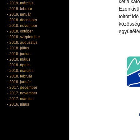
két alkal
2019. március
Ezenkívül
2019. február
2019. január
töltött i
2018. december
közössége
2018. november
együttélé
2018. október
2018. szeptember
2018. augusztus
2018. július
2018. június
2018. május
2018. április
2018. március
2018. február
2018. január
2017. december
2017. november
2017. március
2016. július