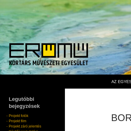
KILÉPÉS 
Keresés
Erőmű Kortárs Művészeti Egyesület
AZ EGYE
Legutóbbi
bejegyzések
BOR
Projekt fotók
Projekt film
Projekt záró jelentés