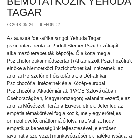
BEMUTATKOZIK YEHUDA
TAGAR
2018. 05. 26.
EFOP522
Az ausztrál/dél-afrikai/angol Yehuda Tagar
pszichoterapeuta, a Rudolf Steiner Pszichozófiáját
alkalmazó terapeuták képzője. Ő alkotta meg a
Pszichofonetikai módszertant (Alkamazott Pszichozófia),
elnöke a Nemzetközi Pszichofonetikai Intézetnek, az
angliai Perszefóne Főiskolának, a Dél-afrikai
Pszichozófiai Intézetnek és a Közép-európai
Pszichozófiai Akadémiának (PACE Szlovákiában,
Csehországban, Magyarországon) valamint vezetője az
angliai Művészeti Terápia Egyesületnek. Jelenleg az
empátia témakörével foglalkozik, mely egy erőteljes
önmegfigyelő, önátformáló folyamat. Vallja, hogy
empatikus képességünk fejlesztésével jelentősen
javulhat a szervezet munkavégzésének hatékonysága, a