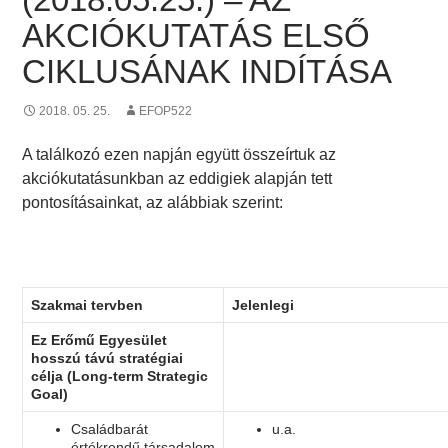
AKCIÓKUTATÁS ELSŐ
CIKLUSÁNAK INDÍTÁSA
2018. 05. 25.
EFOP522
A találkozó ezen napján együtt összeírtuk az
akciókutatásunkban az eddigiek alapján tett
pontosításainkat, az alábbiak szerint:
Szakmai tervben
Jelenlegi
Ez Erőmű Egyesület
hosszú távú stratégiai
célja (Long-term Strategic
Goal)
Családbarát
u.a.
értékrendű társadalom