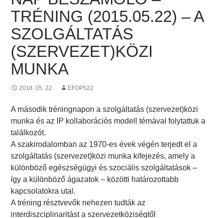
TRÉNING (2015.05.22) – A
SZOLGÁLTATÁS
(SZERVEZET)KÖZI
MUNKA
2018. 05. 22.
EFOP522
A második tréningnapon a szolgáltatás (szervezet)közi
munka és az IP kollaborációs modell témával folytattuk a
találkozót.
A szakirodalomban az 1970-es évek végén terjedt el a
szolgáltatás (szervezet)közi munka kifejezés, amely a
különböző egészségügyi és szociális szolgáltatások –
így a különböző ágazatok – közötti határozottabb
kapcsolatokra utal.
A tréning résztvevők nehezen tudták az
interdiszciplinaritást a szervezetköziségtől