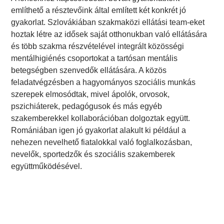
említhető a résztevőink által említett két konkrét jó
gyakorlat. Szlovákiában szakmaközi ellátási team-eket
hoztak létre az idősek saját otthonukban való ellátására
és több szakma részvételével integrált közösségi
mentálhigiénés csoportokat a tartósan mentális
betegségben szenvedők ellátására. A közös
feladatvégzésben a hagyományos szociális munkás
szerepek elmosódtak, mivel ápolók, orvosok,
pszichiáterek, pedagógusok és más egyéb
szakemberekkel kollaborációban dolgoztak együtt.
Romániában igen jó gyakorlat alakult ki például a
nehezen nevelhető fiatalokkal való foglalkozásban,
nevelők, sportedzők és szociális szakemberek
együttműködésével.