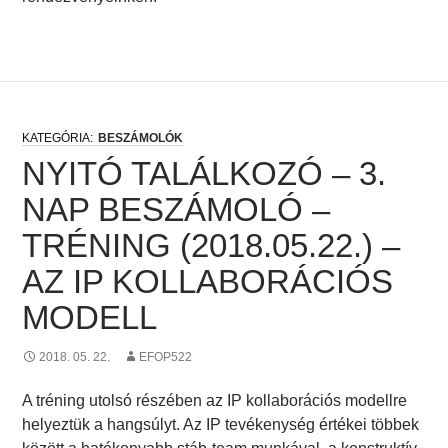
BESZÁMOLÓK
NYITÓ TALÁLKOZÓ – 3.
NAP BESZÁMOLÓ –
TRÉNING (2018.05.22.) –
AZ IP KOLLABORÁCIÓS
MODELL
2018. 05. 22.
EFOP522
A tréning utolsó részében az IP kollaborációs modellre
helyeztük a hangsúlyt. Az IP tevékenység értékei többek