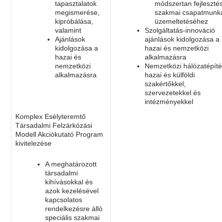
tapasztalatok
módszertan fejleszté
megismerése,
szakmai csapatmun
kipróbálása,
üzemeltetéséhez
valamint
Szolgáltatás-innováció
Ajánlások
ajánlások kidolgozása a
kidolgozása a
hazai és nemzetközi
hazai és
alkalmazásra
nemzetközi
Nemzetközi hálózatépít
alkalmazásra
hazai és külföldi
szakértőkkel,
szervezetekkel és
intézményekkel
Komplex Esélyteremtő
Társadalmi Felzárkózási
Modell Akciókutató Program
kivitelezése
A meghatározott
társadalmi
kihívásokkal és
azok kezelésével
kapcsolatos
rendelkezésre álló
speciális szakmai