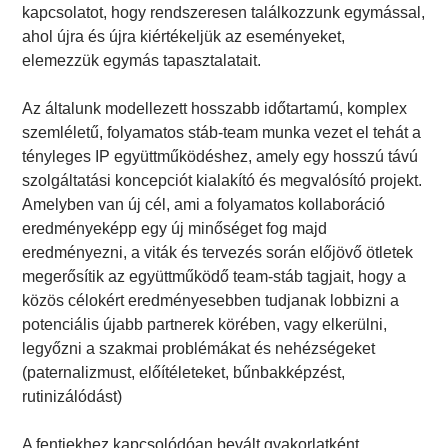
kapcsolatot, hogy rendszeresen találkozzunk egymással,
ahol újra és újra kiértékeljük az eseményeket,
elemezzük egymás tapasztalatait.
Az általunk modellezett hosszabb időtartamú, komplex
szemléletű, folyamatos stáb-team munka vezet el tehát a
tényleges IP együttműködéshez, amely egy hosszú távú
szolgáltatási koncepciót kialakító és megvalósító projekt.
Amelyben van új cél, ami a folyamatos kollaboráció
eredményeképp egy új minőséget fog majd
eredményezni, a viták és tervezés során előjövő ötletek
megerősítik az együttműködő team-stáb tagjait, hogy a
közös célokért eredményesebben tudjanak lobbizni a
potenciális újabb partnerek körében, vagy elkerülni,
legyőzni a szakmai problémákat és nehézségeket
(paternalizmust, előítéleteket, bűnbakképzést,
rutinizálódást)
A fentiekhez kapcsolódóan bevált gyakorlatként