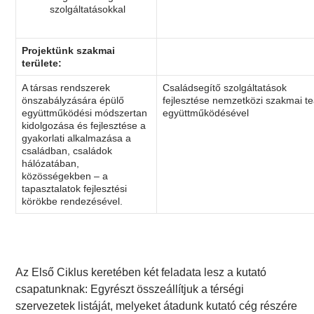
szolgáltatásokkal
Projektünk szakmai
területe:
A társas rendszerek
Családsegítő szolgáltatások
önszabályzására épülő
fejlesztése nemzetközi szakmai t
együttműködési módszertan
együttműködésével
kidolgozása és fejlesztése a
gyakorlati alkalmazása a
családban, családok
hálózatában,
közösségekben – a
tapasztalatok fejlesztési
körökbe rendezésével.
Az Első Ciklus keretében két feladata lesz a kutató
csapatunknak: Egyrészt összeállítjuk a térségi
szervezetek listáját, melyeket átadunk kutató cég részére