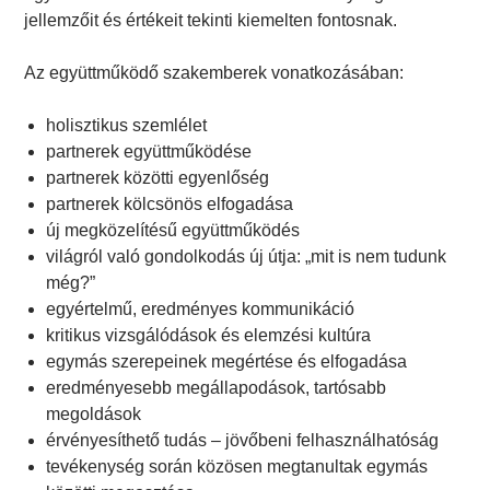
jellemzőit és értékeit tekinti kiemelten fontosnak.
Az együttműködő szakemberek vonatkozásában:
holisztikus szemlélet
partnerek együttműködése
partnerek közötti egyenlőség
partnerek kölcsönös elfogadása
új megközelítésű együttműködés
világról való gondolkodás új útja: „mit is nem tudunk
még?”
egyértelmű, eredményes kommunikáció
kritikus vizsgálódások és elemzési kultúra
egymás szerepeinek megértése és elfogadása
eredményesebb megállapodások, tartósabb
megoldások
érvényesíthető tudás
–
j
ö
vőbeni felhasználhatóság
tevékenység során közösen megtanultak egymás