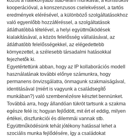
között a hatékonyabb stáb-team munkával, a konstruktív
kooperációval, a konszenzusos cselekvéssel, a tartós
eredmények elérésével, a különböző szolgáltatásokhoz
való egyenlőbb hozzáféréssel, a szolgáltatások
átláthatóbbá tételével, a helyi együttműködések
kialakításával, a közös felelősség vállalásával, az
átláthatóbb felelősségekkel, az elégedettebb
környezettel, a szélesebb társadalmi hatásokkal
fejezhetők ki.
Egyetértettünk abban, hogy az IP kollaborációs modell
használatának további előnye számunkra, hogy
permanens önvizsgálatra, önmagunk szakmaiságával,
identitásával (miért is vagyunk a családsegítő
munkában?) való szembenézésre késztet bennünket.
Továbbá arra, hogy állandóan tükröt tartsunk a szakma
egésze felé is; hogyan fejlődött, mit ért el eddig, milyen
értékei, diszfunkciói és dilemmái vannak stb.
Együttműködésünk tehát jótékony hatással lehet a
szociális munka fejlődésére, így a családokat