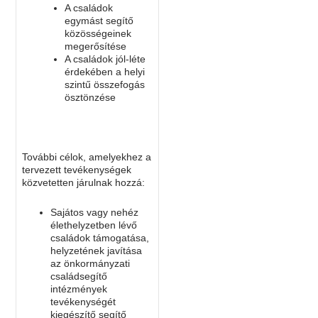
A családok
egymást segítő
közösségeinek
megerősítése
A családok jól-léte
érdekében a helyi
szintű összefogás
ösztönzése
További célok, amelyekhez a
tervezett tevékenységek
közvetetten járulnak hozzá:
Sajátos vagy nehéz
élethelyzetben lévő
családok támogatása,
helyzetének javítása
az önkormányzati
családsegítő
intézmények
tevékenységét
kiegészítő segítő