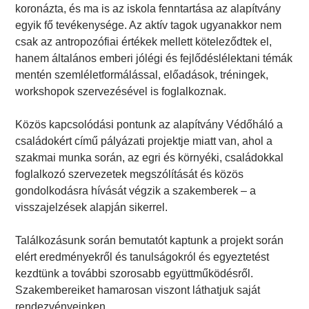
koronázta, és ma is az iskola fenntartása az alapítvány
egyik fő tevékenysége. Az aktív tagok ugyanakkor nem
csak az antropozófiai értékek mellett köteleződtek el,
hanem általános emberi jólégi és fejlődéslélektani témák
mentén szemléletformálással, előadások, tréningek,
workshopok szervezésével is foglalkoznak.
Közös kapcsolódási pontunk az alapítvány Védőháló a
családokért című pályázati projektje miatt van, ahol a
szakmai munka során, az egri és környéki, családokkal
foglalkozó szervezetek megszólítását és közös
gondolkodásra hívását végzik a szakemberek – a
visszajelzések alapján sikerrel.
Találkozásunk során bemutatót kaptunk a projekt során
elért eredményekről és tanulságokról és egyeztetést
kezdtünk a további szorosabb együttműködésről.
Szakembereiket hamarosan viszont láthatjuk saját
rendezvényeinken.