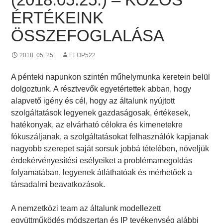
ÉRTÉKEINK
ÖSSZEFOGLALÁSA
2018. 05. 25.
EFOP522
A pénteki napunkon szintén műhelymunka keretein belül
dolgoztunk. A résztvevők egyetértettek abban, hogy
alapvető igény és cél, hogy az általunk nyújtott
szolgáltatások legyenek gazdaságosak, értékesek,
hatékonyak, az elvárható célokra és kimenetekre
fókuszáljanak, a szolgáltatásokat felhasználók kapjanak
nagyobb szerepet saját sorsuk jobbá tételében, növeljük
érdekérvényesítési esélyeiket a problémamegoldás
folyamatában, legyenek átláthatóak és mérhetőek a
társadalmi beavatkozások.
A nemzetközi team az általunk modellezett
együttműködés módszertan és IP tevékenység alábbi