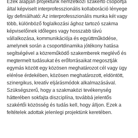
Ezek alapján projektünk nemzetközi szakértő csoportja
által képviselt interprofesszionális kollaboráció lényege
így definiálható: Az interprofesszionális munka két vagy
több, különböző foglalkozási ághoz tartozó szakma
képviselőinek időleges vagy hosszabb távú
vállalkozása, kommunikációja és együttműködése,
amelynek során a csoportdinamika jótékony hatása
segítségével a közreműködő szakemberek meglévő és
megtermelt tudásukat és erőforrásaikat megosztják
egymás között egy közösen meghatározot cél vagy ügy
elérése érdekében, közösen meghatározott, eldöntött,
szinergikus, kreatív eljárásmódok alkalmazásával.
Szükségszerű, hogy a szakmaközi tevékenység
hátterében sokfajta diszciplína, továbbá jelentős
szakértői közösség és tudás kell, hogy álljon. Ezek a
feltételek adottak jelenlegi projektünk keretében.