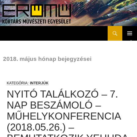
Keresés
Erőmű Kortárs Művészeti Egyesület
KILÉPÉS
ELSŐD
A
MENÜ
TARTALOMBA
2018. május hónap bejegyzései
INTERJÚK
NYITÓ TALÁLKOZÓ – 7.
NAP BESZÁMOLÓ –
MŰHELYKONFERENCIA
(2018.05.26.) –