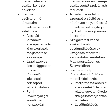
megerősítése, a
megismerése és cseréje
családi kohézió
családsegítő szolgáltatá
növelése
területén
Komplex
A család társadalmi
esélyteremtő
szerepét ersősítő és a
társadalmi
hátrányos helyzetű csal
felzárkózási modell
felzárkózását segítő jó
kidolgozása
gyakorlatok megismeré
A család
és cseréje
társadalmi
Szolgáltatást végző
szerepét erősítő
szakemberek
jó gyakorlatok
együttműködésének
megismerése
vizsgálata részvételi
és cseréje
akciókutatás keretében
Ezzel szerves
Magyarországon és
összefüggésben
Szlovákiában
az erre
Komplex esélyteremtő
rászoruló
társadalmi felzárkózási
lakossági
modell kidolgozása
célcsoport
Interprofesszionális 
felzárkóztatása
szervezetek/intézmé
Fenti
közötti együttműködé
tevékenységre
szolgáltatásfejlesztés
vonatkozó
területén
nemzetközi
Együttműködés