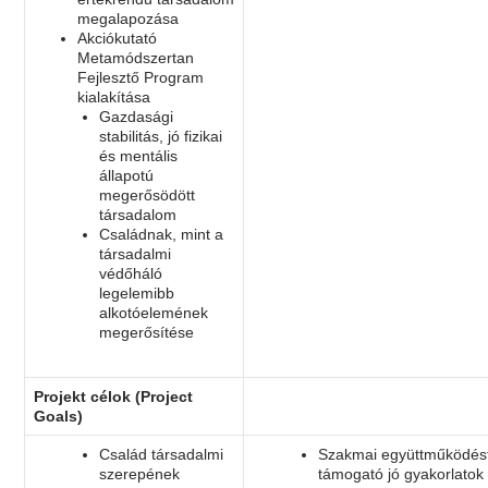
megalapozása
Akciókutató
Metamódszertan
Fejlesztő Program
kialakítása
Gazdasági
stabilitás, jó fizikai
és mentális
állapotú
megerősödött
társadalom
Családnak, mint a
társadalmi
védőháló
legelemibb
alkotóelemének
megerősítése
Projekt célok (Project
Goals)
Család társadalmi
Szakmai együttműködés
szerepének
támogató jó gyakorlatok