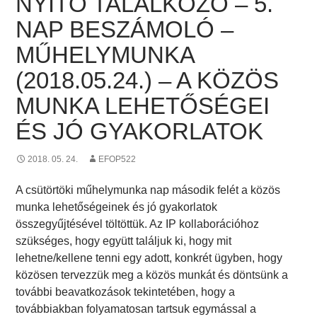
NYITÓ TALÁLKOZÓ – 5.
NAP BESZÁMOLÓ –
MŰHELYMUNKA
(2018.05.24.) – A KÖZÖS
MUNKA LEHETŐSÉGEI
ÉS JÓ GYAKORLATOK
2018. 05. 24.
EFOP522
A csütörtöki műhelymunka nap második felét a közös
munka lehetőségeinek és jó gyakorlatok
összegyűjtésével töltöttük. Az IP kollaborációhoz
szükséges, hogy együtt találjuk ki, hogy mit
lehetne/kellene tenni egy adott, konkrét ügyben, hogy
közösen tervezzük meg a közös munkát és döntsünk a
további beavatkozások tekintetében, hogy a
továbbiakban folyamatosan tartsuk egymással a