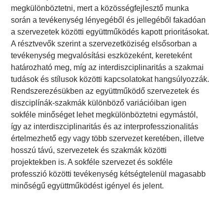
megkülönböztetni, mert a közösségfejlesztő munka
során a tevékenység lényegéből és jellegéből fakadóan
a szervezetek közötti együttműködés kapott prioritásokat.
A résztvevők szerint a szervezetköziség elsősorban a
tevékenység megvalósítási eszközeként, kereteként
határozható meg, míg az interdiszciplinaritás a szakmai
tudások és stílusok közötti kapcsolatokat hangsúlyozzák.
Rendszerezésükben az együttműködő szervezetek és
diszciplínák-szakmák különböző variációiban igen
sokféle minőséget lehet megkülönböztetni egymástól,
így az interdiszciplinaritás és az interprofesszionalitás
értelmezhető egy vagy több szervezet keretében, illetve
hosszú távú, szervezetek és szakmák közötti
projektekben is. A sokféle szervezet és sokféle
professzió közötti tevékenység kétségtelenül magasabb
minőségű együttműködést igényel és jelent.