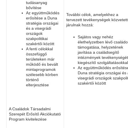
tudásanyag
bővítése
Az együttműködés
További célok, amelyekhez a
erősítése a Duna
tervezett tevékenységek közvetet
stratégia országai
járulnak hozzá:
és a visegrádi
országok
Sajátos vagy nehéz
szakpolitikai
élethelyzetben lévő családo
szakértői között
támogatása, helyzetének
A fenti célokkal
javítása a családsegítő
összefüggő
intézmények tevékenységé
területeken már
kiegészítő szolgáltatásokka
működő és bevált
Az együttműködés erősítés
mintaprogramok
Duna stratégia országai és 
szélesebb körben
visegrádi országok szakpolit
történő
szakértői között
elterjesztése
A Családok Társadalmi
Szerepét Erősítő Akciókutató
Program kivitelezése