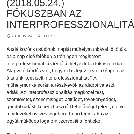
(2018.05.24.) –
FÓKUSZBAN AZ
INTERPROFESSZIONALIT
2018. 05. 24.
EFOP522
A találkozónk csütörtöki napját műhelymunkával töltöttük,
és a nap első felében a tréningen megismert
interprofesszionalitás témáját helyeztük a fókuszunkba.
Alapvető kérdés volt, hogy mit is fejez ki voltaképpen az
általunk képviselt interprofesszionalitás? A
műhelymunka során a résztvevők az alábbi választ
adták: Az interprofesszionalitás megközelítést,
szemléletet, szellemiséget, attitűdöt, tevékenységet,
gondolkodást, ki nem használt lehetőséget jelent, illetve
mindezeket összességében. Talán leginkább az
együttműködés fogalom szervesíti a fentieket.