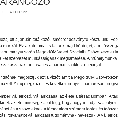
HARANGOZÓ
 05.
EFOP522
lezajlott a januári találkozó, ismét rendezvényre készülünk. Fe
k a munkát. Ez alkalommal is tartunk majd tréninget, ahol össze
A tanulmányút során MegoldOM Veled Szociális Szövetkezetet lát
a két szervezet munkásságának megismerése. A műhelymunka so
szakaszának indítását és a harmadik ciklus reflexióját.
ndítónak megosztjuk azt a víziót, amit a MegoldOM Szövetkezet
mazott. Az új megközelítés következményeit, hamarosan megis
mber Vállalkozó. Vállalkozása: az élete a társadalomban. A tár
akinek az életminősége attól függ, hogy hogyan tudja szabályozni
ését és a szöveteknek a társadalom számára fontos és időszerű
ási folyamatot vállalkozási tudománynak nevezzük. A vállalkoz