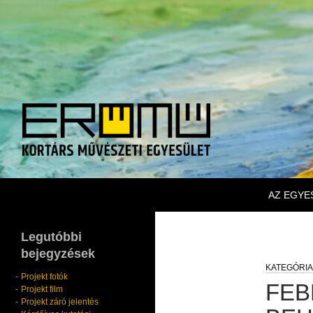
KILÉPÉS
Keresés
Erőmű Kortárs Művészeti Egyesület
AZ EGYE
Legutóbbi
bejegyzések
Projekt fotók
FEB
Projekt film
Projekt záró jelentés