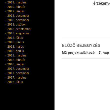
2019. március
érzékenye
2019. február
2019. január
2018. december
2018. november
2018. október
2018. szeptember
2018. augusztus
2018. július
Bejegyzés
2018. június
ELŐZŐ BEJEGYZÉS
2018. május
navigáció
2018. április
M2 projekttalálkozó – 7. na
2018. március
2018. február
2018. január
2017. december
2017. november
2017. március
2016. július