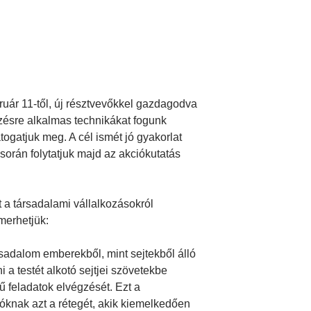
bruár 11-től, új résztvevőkkel gazdagodva
gzésre alkalmas technikákat fogunk
ogatjuk meg. A cél ismét jó gyakorlat
rán folytatjuk majd az akciókutatás
 a társadalami vállalkozásokról
merhetjük:
sadalom emberekből, mint sejtekből álló
 a testét alkotó sejtjei szövetekbe
 feladatok elvégzését. Ezt a
óknak azt a rétegét, akik kiemelkedően