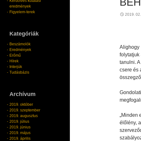
BE
Kérdőíves kutatási
eredmények
Figyelem-terek
2019. 02.
Kategóriák
Beszámolók
Alighogy 
Eredmények
folytatju
Erőmű
Hírek
tanulni. 
Interjúk
csere és 
Tudásbázis
összegző 
Gondolati
Archívum
megfogal
2019. október
2019. szeptember
„Minden e
2019. augusztus
2019. július
élőlény, 
2019. június
szerveződ
2019. május
szabályoz
2019. április