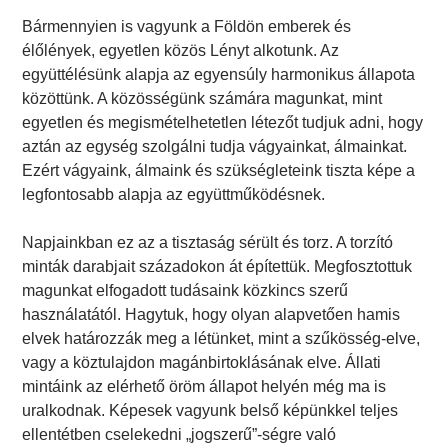
Bármennyien is vagyunk a Földön emberek és
élőlények, egyetlen közös Lényt alkotunk. Az
együttélésünk alapja az egyensúly harmonikus állapota
közöttünk. A közösségünk számára magunkat, mint
egyetlen és megismételhetetlen létezőt tudjuk adni, hogy
aztán az egység szolgálni tudja vágyainkat, álmainkat.
Ezért vágyaink, álmaink és szükségleteink tiszta képe a
legfontosabb alapja az együttműködésnek.
Napjainkban ez az a tisztaság sérült és torz. A torzító
minták darabjait századokon át építettük. Megfosztottuk
magunkat elfogadott tudásaink közkincs szerű
használatától. Hagytuk, hogy olyan alapvetően hamis
elvek határozzák meg a létünket, mint a szűkösség-elve,
vagy a köztulajdon magánbirtoklásának elve. Állati
mintáink az elérhető öröm állapot helyén még ma is
uralkodnak. Képesek vagyunk belső képünkkel teljes
ellentétben cselekedni „jogszerű”-ségre való