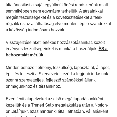
általánosítást a saját együttműködési rendszerünk miatt
semmiképpen nem egymásra terheljük. A társainkkal
megélt feszültségeket és a következtetéseket a felek
rögzítik és az átláthatóság elve mentén, építő szándékkal
a közösség tudomására hozzák.
Visszajelzéseinket, értékes hozzászólásainkat, közölt
érvényes feszültségeinket is munkára használjuk,
ÉS a
behozatalát mérjük.
Minden behozott élmény, feszültség, tapasztalat, állapot,
építi és fejleszti a Szervezetet, ezért a legjobb tudásunk
szerint szeretetteljes, fejlesztő szándékkal állunk
önmagunkhoz és társainkhoz.
Ezen fenti alapelveket az első megállapodásunkként
kezeljük és a Tréneri Stáb megalakulása után a Notion-
ön „aláírjuk”, azaz mindenki által láthatóan, vállalásként