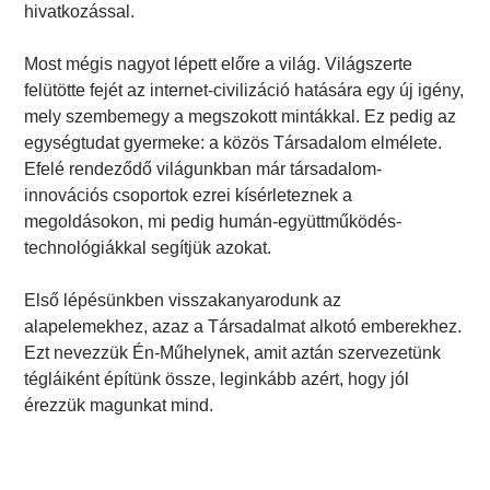
hivatkozással.
Most mégis nagyot lépett előre a világ. Világszerte
felütötte fejét az internet-civilizáció hatására egy új igény,
mely szembemegy a megszokott mintákkal. Ez pedig az
egységtudat gyermeke: a közös Társadalom elmélete.
Efelé rendeződő világunkban már társadalom-
innovációs csoportok ezrei kísérleteznek a
megoldásokon, mi pedig humán-együttműködés-
technológiákkal segítjük azokat.
Első lépésünkben visszakanyarodunk az
alapelemekhez, azaz a Társadalmat alkotó emberekhez.
Ezt nevezzük Én-Műhelynek, amit aztán szervezetünk
tégláiként építünk össze, leginkább azért, hogy jól
érezzük magunkat mind.