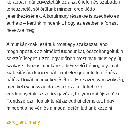
korábban már egyeztettük ez a záró jelentés szabadon
terjeszthető, sőt örülünk minden érdeklődő
jelentkezésének. A tanulmány részekre is szedhető és
átírható – kérünk mindenkit, hogy ez esetben a forrást
nevezze meg.
A munkánknak lezártuk most egy szakaszát, ahol
megalapoztuk az elméleti tudásunkat, összehangoltuk a
sokszínűséget. Ezzel egy időben most nyitunk is egy új
szakaszt. Közös munkánk a bevezető tréningfolyamat
kialakítására koncentrál, mint elengedhetetlen lépés a
hálózat további növekedéséhez. Erre azért van szükség,
mert két év hosszú idő, és az ezalatt létrehozott
eredményeink is szerteágazóak, helyenként újszerűek.
Rendszerezni fogjuk tehát az eddigi elemeket, hogy
mindent a helyén és a maga idején tudjunk kezelni.
zaro_tanulmany