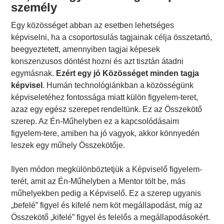
személy
Egy közösséget abban az esetben lehetséges
képviselni, ha a csoportosulás tagjainak célja összetartó,
beegyeztetett, amennyiben tagjai képesek
konszenzusos döntést hozni és azt tisztán átadni
egymásnak.
Ezért egy jó Közösséget minden tagja
képvisel
. Humán technológiánkban a közösségünk
képviseletéhez fontossága miatt külön figyelem-teret,
azaz egy egész szerepet rendeltünk. Ez az Összekötő
szerep. Az Én-Műhelyben ez a kapcsolódásaim
figyelem-tere, amiben ha jó vagyok, akkor könnyedén
leszek egy műhely Összekötője.
Ilyen módon megkülönböztetjük a Képviselő figyelem-
terét, amit az Én-Műhelyben a Mentor tölt be, más
műhelyekben pedig a Képviselő. Ez a szerep ugyanis
„befelé” figyel és kifelé nem köt megállapodást, míg az
Összekötő „kifelé” figyel és felelős a megállapodásokért.