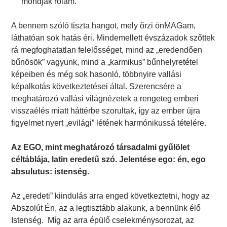
mondják rólam.
A bennem szóló tiszta hangot, mely őrzi önMAGam,
láthatóan sok hatás éri. Mindemellett évszázadok szőttek
rá megfoghatatlan felelősséget, mind az „eredendően
bűnösök” vagyunk, mind a „karmikus” bűnhelyretétel
képeiben és még sok hasonló, többnyire vallási
képalkotás következtetései által. Szerencsére a
meghatározó vallási világnézetek a rengeteg emberi
visszaélés miatt háttérbe szorultak, így az ember újra
figyelmet nyert „evilági” létének harmónikussá tételére.
Az EGO, mint meghatározó társadalmi gyűlölet
céltáblája
, latin eredetű szó. Jelentése ego: én, ego
absulutus: istenség.
Az „eredeti” kiindulás arra enged következtetni, hogy az
Abszolút Én, az a legtisztább alakunk, a bennünk élő
Istenség. Míg az arra épülő cselekménysorozat, az