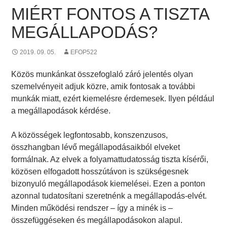
MIÉRT FONTOS A TISZTA
MEGÁLLAPODÁS?
2019. 09. 05.
EFOP522
Közös munkánkat összefoglaló záró jelentés olyan
szemelvényeit adjuk közre, amik fontosak a további
munkák miatt, ezért kiemelésre érdemesek. Ilyen például
a megállapodások kérdése.
A közösségek legfontosabb, konszenzusos,
összhangban lévő megállapodásaikból elveket
formálnak. Az elvek a folyamattudatosság tiszta kísérői,
közösen elfogadott hosszútávon is szükségesnek
bizonyuló megállapodások kiemelései. Ezen a ponton
azonnal tudatosítani szeretnénk a megállapodás-elvét.
Minden működési rendszer – így a minék is –
összefüggéseken és megállapodásokon alapul.