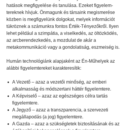
hatások megfigyelése és tanulása. Ezeket figyelem-
tereknek hívjuk. Önmagunk és társaink megismerése
közben is megfigyelünk dolgokat, melyek információt
tükröznek a számunkra fontos Érték-Tényezőkről. Ilyen
lehet például a szimpátia, a viselkedés, az öltözködés,
az arcberendezkedés, a mozdulat de akár a
metakommunikáció vagy a gondolatiság, eszmeiség is.
Humán technológiánk alapjaként az Én-Műhelyek az
alábbi figyelemtereket karakteresítik:
A Vezető – azaz a vezetői minőség, az emberi
alkalmasság és módszertani háttér figyelemtere.
A Képviselő – azaz az egészséges célra tartás
figyelemtere.
A Jegyző – azaz a transzparencia, a szervezeti
megállapodás (a jog) figyelemtere.
A Gazda – azaz a szükségletek biztosításának és az