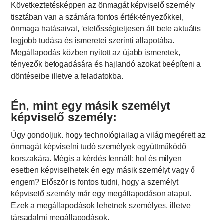
Következtetésképpen az önmagát képviselő személy
tisztában van a számára fontos érték-tényezőkkel,
önmaga hatásaival, felelősségteljesen áll bele aktuális
legjobb tudása és ismeretei szerinti állapotába.
Megállapodás közben nyitott az újabb ismeretek,
tényezők befogadására és hajlandó azokat beépíteni a
döntéseibe illetve a feladatokba.
Én, mint egy másik személyt
képviselő személy:
Úgy gondoljuk, hogy technológiailag a világ megérett az
önmagát képviselni tudó személyek együttműködő
korszakára. Mégis a kérdés fennáll: hol és milyen
esetben képviselhetek én egy másik személyt vagy ő
engem? Először is fontos tudni, hogy a személyt
képviselő személy már egy megállapodáson alapul.
Ezek a megállapodások lehetnek személyes, illetve
társadalmi megállapodások.