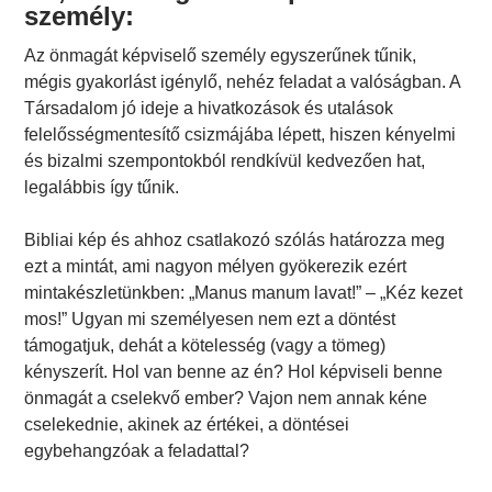
személy:
Az önmagát képviselő személy egyszerűnek tűnik,
mégis gyakorlást igénylő, nehéz feladat a valóságban. A
Társadalom jó ideje a hivatkozások és utalások
felelősségmentesítő csizmájába lépett, hiszen kényelmi
és bizalmi szempontokból rendkívül kedvezően hat,
legalábbis így tűnik.
Bibliai kép és ahhoz csatlakozó szólás határozza meg
ezt a mintát, ami nagyon mélyen gyökerezik ezért
mintakészletünkben: „Manus manum lavat!” – „Kéz kezet
mos!” Ugyan mi személyesen nem ezt a döntést
támogatjuk, dehát a kötelesség (vagy a tömeg)
kényszerít. Hol van benne az én? Hol képviseli benne
önmagát a cselekvő ember? Vajon nem annak kéne
cselekednie, akinek az értékei, a döntései
egybehangzóak a feladattal?