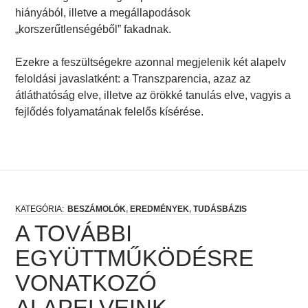
hiányából, illetve a megállapodások
„korszerűtlenségéből” fakadnak.
Ezekre a feszültségekre azonnal megjelenik két alapelv
feloldási javaslatként: a Transzparencia, azaz az
átláthatóság elve, illetve az örökké tanulás elve, vagyis a
fejlődés folyamatának felelős kísérése.
BESZÁMOLÓK
,
EREDMÉNYEK
,
TUDÁSBÁZIS
A TOVÁBBI
EGYÜTTMŰKÖDÉSRE
VONATKOZÓ
ALAPELVEINK