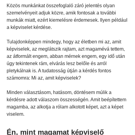
Közös munkánkat összefoglaló záró jelentés olyan
szemelvényeit adjuk közre, amik fontosak a további
munkák miatt, ezért kiemelésre érdemesek. Ilyen például
a képviselet kérdése.
Tulajdonképpen mindegy, hogy az életben mi az, amit
képviselek, az meglátszik rajtam, azt magamévá tettem,
az átformált engem, abban mérnek engem, egy idő után
úgy tekintenek rám, elvárás lesz belőle és arról
pletykálnak is. A tudatosság útján a kérdés fontos
számomra: Mi az, amit képviselek?
Minden választásom, hatásom, döntésem múlik a
kérdésre adott válaszom összességén. Amit beépítettem
magamba, az alkotja a rólam alkotott képet, azt a képet
viselem.
Én, mint magamat képviselő