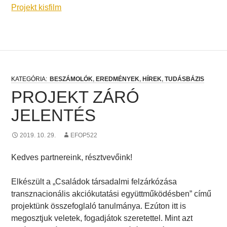
Projekt kisfilm
BESZÁMOLÓK
,
EREDMÉNYEK
,
HÍREK
,
TUDÁSBÁZIS
PROJEKT ZÁRÓ
JELENTÉS
2019. 10. 29.
EFOP522
Kedves partnereink, résztvevőink!
Elkészült a „Családok társadalmi felzárkózása
transznacionális akciókutatási együttműködésben” című
projektünk összefoglaló tanulmánya. Ezúton itt is
megosztjuk veletek, fogadjátok szeretettel. Mint azt