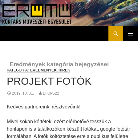
Keresés
Erőmű Kortárs Művészeti Egyesület
KILÉPÉS
ELSŐD
A
MENÜ
TARTALOMBA
Eredmények kategória bejegyzései
EREDMÉNYEK
,
HÍREK
PROJEKT FOTÓK
2019. 10. 31.
EFOP522
Kedves partnereink, résztvevőink!
Mivel sokan kértétek, ezért elérhetővé tesszük a
honlapon is a találkozókon készült fotókat, google fotótár
formájában. A fotók költöztetése erre a publikus felületre