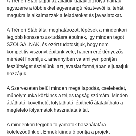
A Tréneri Stáb tagjai az általuk kialakított folyamatnak
egyszerre a többiekkel egyenrangú résztvevői is, tehát
magukra is alkalmazzák a feladatokat és javaslatokat.
A Tréneri Stáb által meghatározott lépések a mindenkori
legjobb konszenzus-tudásra épülnek, így minden tagot
SZOLGÁLNAK, és ezért tudatosítjuk, hogy nem
kompetitív viszonyt építünk vele, hanem értéktényezős
mérését finomítjuk, amennyiben valamilyen pontján
feszültséget észlelünk, azt javaslat formájában eljuttatjuk
hozzájuk.
A Szervezeten belül minden megállapodás, cselekedet,
műhelymunka közkincs a teljes tagság számára. Minden
átlátható, követhető, folytatható, építhető átalakítható a
megfelelő folyamatok használata által.
A mindenkori legjobb folyamatok használatára
köteleződünk el. Ennek kiinduló pontja a projekt