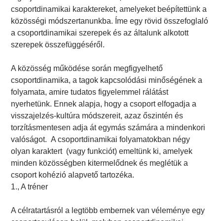
csoportdinamikai karaktereket, amelyeket beépítettünk a
közösségi módszertanunkba. Íme egy rövid összefoglaló
a csoportdinamikai szerepek és az általunk alkotott
szerepek összefüggéséről.
A közösség működése során megfigyelhető
csoportdinamika, a tagok kapcsolódási minőségének a
folyamata, amire tudatos figyelemmel rálátást
nyerhetünk. Ennek alapja, hogy a csoport elfogadja a
visszajelzés-kultúra módszereit, azaz őszintén és
torzításmentesen adja át egymás számára a mindenkori
valóságot. A csoportdinamikai folyamatokban négy
olyan karaktert (vagy funkciót) emeltünk ki, amelyek
minden közösségben kitermelődnek és meglétük a
csoport kohézió alapvető tartozéka.
1., A tréner
A célratartásról a legtöbb embernek van véleménye egy