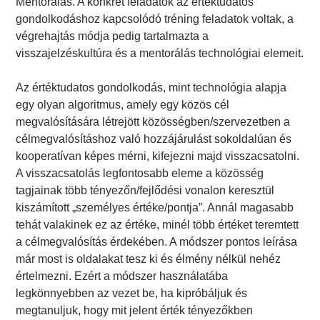
Mentorálás. A konkrét feladatok az értéktudatos
gondolkodáshoz kapcsolódó tréning feladatok voltak, a
végrehajtás módja pedig tartalmazta a
visszajelzéskultúra és a mentorálás technológiai elemeit.
Az értéktudatos gondolkodás, mint technológia alapja
egy olyan algoritmus, amely egy közös cél
megvalósítására létrejött közösségben/szervezetben a
célmegvalósításhoz való hozzájárulást sokoldalúan és
kooperatívan képes mérni, kifejezni majd visszacsatolni.
A visszacsatolás legfontosabb eleme a közösség
tagjainak több tényezőn/fejlődési vonalon keresztül
kiszámított „személyes értéke/pontja”. Annál magasabb
tehát valakinek ez az értéke, minél több értéket teremtett
a célmegvalósítás érdekében. A módszer pontos leírása
már most is oldalakat tesz ki és élmény nélkül nehéz
értelmezni. Ezért a módszer használatába
legkönnyebben az vezet be, ha kipróbáljuk és
megtanuljuk, hogy mit jelent érték tényezőkben