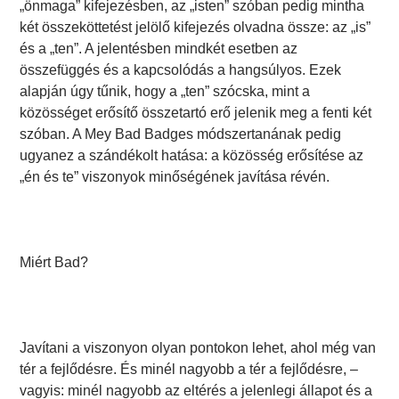
„önmaga” kifejezésben, az „isten” szóban pedig mintha
két összeköttetést jelölő kifejezés olvadna össze: az „is”
és a „ten”. A jelentésben mindkét esetben az
összefüggés és a kapcsolódás a hangsúlyos. Ezek
alapján úgy tűnik, hogy a „ten” szócska, mint a
közösséget erősítő összetartó erő jelenik meg a fenti két
szóban. A Mey Bad Badges módszertanának pedig
ugyanez a szándékolt hatása: a közösség erősítése az
„én és te” viszonyok minőségének javítása révén.
Miért Bad?
Javítani a viszonyon olyan pontokon lehet, ahol még van
tér a fejlődésre. És minél nagyobb a tér a fejlődésre, –
vagyis: minél nagyobb az eltérés a jelenlegi állapot és a