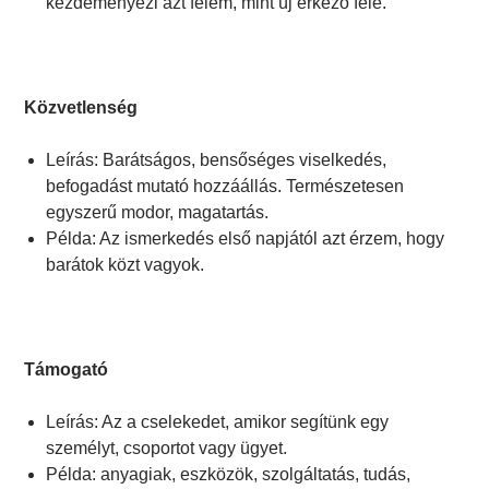
kezdeményezi azt felém, mint új érkező felé.
Közvetlenség
Leírás: Barátságos, bensőséges viselkedés,
befogadást mutató hozzáállás. Természetesen
egyszerű modor, magatartás.
Példa: Az ismerkedés első napjától azt érzem, hogy
barátok közt vagyok.
Támogató
Leírás: Az a cselekedet, amikor segítünk egy
személyt, csoportot vagy ügyet.
Példa: anyagiak, eszközök, szolgáltatás, tudás,