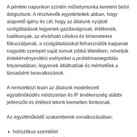
A pénteki napunkon szintén műhelymunka keretein belül
dolgoztunk. A résztvevők egyetértettek abban, hogy
alapvető igény és cél, hogy az általunk nyújtott
szolgáltatások legyenek gazdaságosak, értékesek,
hatékonyak, az elvárható célokra és kimenetekre
fókuszáljanak, a szolgáltatásokat felhasználók kapjanak
nagyobb szerepet saját sorsuk jobbá tételében, növeljük
érdekérvényesítési esélyeiket a problémamegoldás
folyamatában, legyenek átláthatóak és mérhetőek a
társadalmi beavatkozások.
A nemzetközi team az általunk modellezett
együttműködés módszertan és IP tevékenység alábbi
jellemzőit és értékeit tekinti kiemelten fontosnak.
Az együttműködő szakemberek vonatkozásában:
holisztikus szemlélet