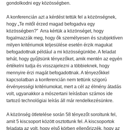
gondolkodni egy közösségben.
A konferencián azt a kérdést tettük fel a közönségnek,
hogy „Te mitől érzed magad befogadva egy
közösségben?” Arra kértük a közönséget, hogy
fogalmazzák meg, hogy ők személyesen és szubjektíven
milyen kritériumok teljesülése esetén érzik magukat
befogadottnak például a mi közösségünkbe. A feladat
tehát, hogy gyűjtsünk tényezőket, amik mentén az egyén
értékelni tudja és visszajelezni a többieknek, hogy
mennyire érzi magát befogadottnak. A tényezőkkel
kapcsolatban a konferencián nem tettünk szigorú
érvényességi kritériumokat, mert a cél az élmény átadás
volt, ugyanakkor a mószertani leírásban számos ide
tartozó technológiai leírás áll már rendelkezésünkre.
A közönség ötletelése során 58 tényezőt soroltunk fel,
amit 5 kiscsoport között osztottunk fel. A kiscsoportok
feladata az volt, hogy első körben ellenőrizzék, hogy az