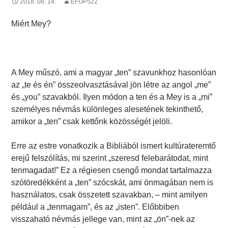
2018. 08. 14.
EFOP522
Miért Mey?
A Mey műszó, ami a magyar „ten” szavunkhoz hasonlóan
az „te és én” összeolvasztásával jön létre az angol „me”
és „you” szavakból. Ilyen módon a ten és a Mey is a „mi”
személyes névmás különleges alesetének tekinthető,
amikor a „ten” csak kettőnk közösségét jelöli.
Erre az estre vonatkozik a Bibliából ismert kultúrateremtő
erejű felszólítás, mi szerint „szeresd felebarátodat, mint
tenmagadat!” Ez a régiesen csengő mondat tartalmazza
szótöredékként a „ten” szócskát, ami önmagában nem is
használatos, csak összetett szavakban, – mint amilyen
például a „tenmagam”, és az „isten”. Előbbiben
visszaható névmás jellege van, mint az „ön”-nek az