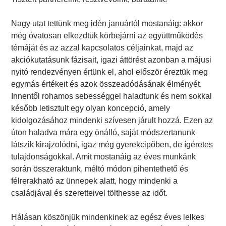
Nagy utat tettünk meg idén januártól mostanáig: akkor
még óvatosan elkezdtük körbejárni az együttműködés
témáját és az azzal kapcsolatos céljainkat, majd az
akciókutatásunk fázisait, igazi áttörést azonban a májusi
nyitó rendezvényen értünk el, ahol először éreztük meg
egymás értékeit és azok összeadódásának élményét.
Innentől rohamos sebességgel haladtunk és nem sokkal
később letisztult egy olyan koncepció, amely
kidolgozásához mindenki szívesen járult hozzá. Ezen az
úton haladva mára egy önálló, saját módszertanunk
látszik kirajzolódni, igaz még gyerekcipőben, de ígéretes
tulajdonságokkal. Amit mostanáig az éves munkánk
során összeraktunk, méltó módon pihentethető és
félrerakható az ünnepek alatt, hogy mindenki a
családjával és szeretteivel tölthesse az időt.
Hálásan köszönjük mindenkinek az egész éves lelkes