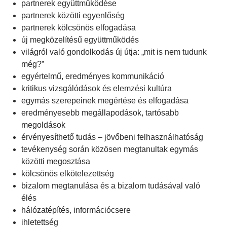
partnerek együttműködése
partnerek közötti egyenlőség
partnerek kölcsönös elfogadása
új megközelítésű együttműködés
világról való gondolkodás új útja: „mit is nem tudunk
még?”
egyértelmű, eredményes kommunikáció
kritikus vizsgálódások és elemzési kultúra
egymás szerepeinek megértése és elfogadása
eredményesebb megállapodások, tartósabb
megoldások
érvényesíthető tudás
–
j
ö
vőbeni felhasználhatóság
tevékenység során közösen megtanultak egymás
közötti megosztása
kölcsönös elkötelezettség
bizalom megtanulása és a bizalom tudásával való
élés
hálózatépítés, információcsere
ihletettség