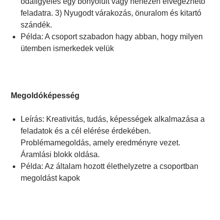
odafigyelés egy bonyolult vagy nehezen elvégezhető
feladatra. 3) Nyugodt várakozás, önuralom és kitartó
szándék.
Példa: A csoport szabadon hagy abban, hogy milyen
ütemben ismerkedek velük
Megoldóképesség
Leírás: Kreativitás, tudás, képességek alkalmazása a
feladatok és a cél elérése érdekében.
Problémamegoldás, amely eredményre vezet.
Áramlási blokk oldása.
Példa: Az általam hozott élethelyzetre a csoportban
megoldást kapok