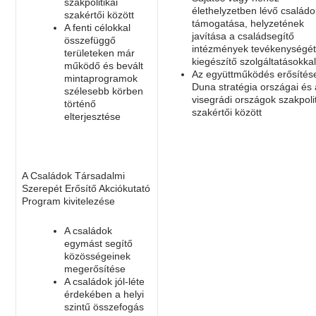
szakpolitikai
élethelyzetben lévő családo
szakértői között
támogatása, helyzetének
A fenti célokkal
javítása a családsegítő
összefüggő
intézmények tevékenységé
területeken már
kiegészítő szolgáltatásokka
működő és bevált
Az együttműködés erősítés
mintaprogramok
Duna stratégia országai és 
szélesebb körben
visegrádi országok szakpolit
történő
szakértői között
elterjesztése
A Családok Társadalmi
Szerepét Erősítő Akciókutató
Program kivitelezése
A családok
egymást segítő
közösségeinek
megerősítése
A családok jól-léte
érdekében a helyi
szintű összefogás