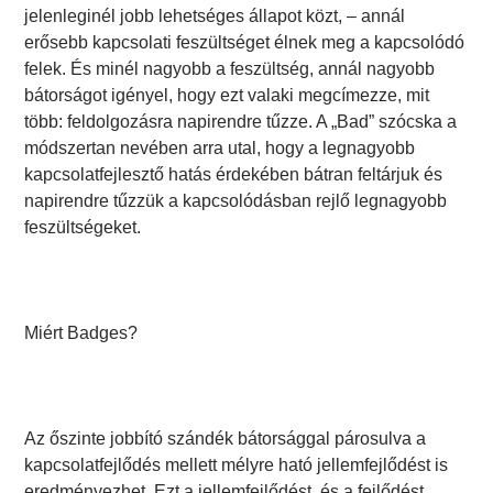
jelenleginél jobb lehetséges állapot közt, – annál
erősebb kapcsolati feszültséget élnek meg a kapcsolódó
felek. És minél nagyobb a feszültség, annál nagyobb
bátorságot igényel, hogy ezt valaki megcímezze, mit
több: feldolgozásra napirendre tűzze. A „Bad” szócska a
módszertan nevében arra utal, hogy a legnagyobb
kapcsolatfejlesztő hatás érdekében bátran feltárjuk és
napirendre tűzzük a kapcsolódásban rejlő legnagyobb
feszültségeket.
Miért Badges?
Az őszinte jobbító szándék bátorsággal párosulva a
kapcsolatfejlődés mellett mélyre ható jellemfejlődést is
eredményezhet. Ezt a jellemfejlődést, és a fejlődést