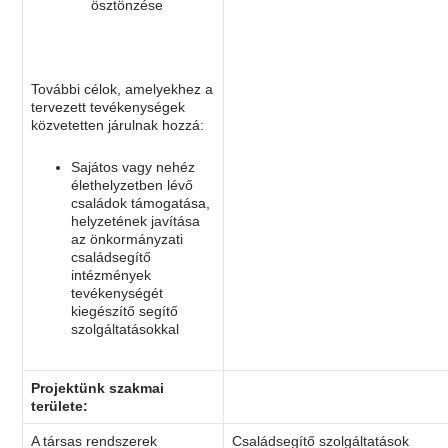
ösztönzése
További célok, amelyekhez a
tervezett tevékenységek
közvetetten járulnak hozzá:
Sajátos vagy nehéz
élethelyzetben lévő
családok támogatása,
helyzetének javítása
az önkormányzati
családsegítő
intézmények
tevékenységét
kiegészítő segítő
szolgáltatásokkal
Projektünk szakmai
területe:
A társas rendszerek
Családsegítő szolgáltatások