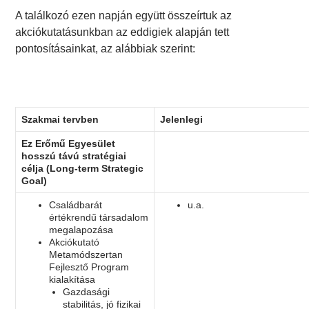
A találkozó ezen napján együtt összeírtuk az
akciókutatásunkban az eddigiek alapján tett
pontosításainkat, az alábbiak szerint:
Szakmai tervben
Jelenlegi
Ez Erőmű Egyesület
hosszú távú stratégiai
célja (Long-term Strategic
Goal)
Családbarát
u.a.
értékrendű társadalom
megalapozása
Akciókutató
Metamódszertan
Fejlesztő Program
kialakítása
Gazdasági
stabilitás, jó fizikai