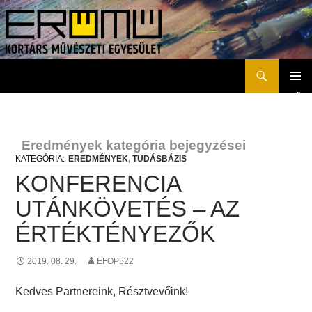
Keresés
Erőmű Kortárs Művészeti Egyesület
KILÉPÉS
ELSŐD
A
MENÜ
TARTALOMBA
Eredmények kategória bejegyzései
EREDMÉNYEK
,
TUDÁSBÁZIS
KONFERENCIA
UTÁNKÖVETÉS – AZ
ÉRTÉKTÉNYEZŐK
2019. 08. 29.
EFOP522
Kedves Partnereink, Résztvevőink!