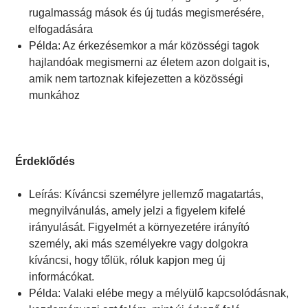
rugalmasság mások és új tudás megismerésére,
elfogadására
Példa: Az érkezésemkor a már közösségi tagok
hajlandóak megismerni az életem azon dolgait is,
amik nem tartoznak kifejezetten a közösségi
munkához
Érdeklődés
Leírás: Kíváncsi személyre jellemző magatartás,
megnyilvánulás, amely jelzi a figyelem kifelé
irányulását. Figyelmét a környezetére irányító
személy, aki más személyekre vagy dolgokra
kíváncsi, hogy tőlük, róluk kapjon meg új
informácókat.
Példa: Valaki elébe megy a mélyülő kapcsolódásnak,