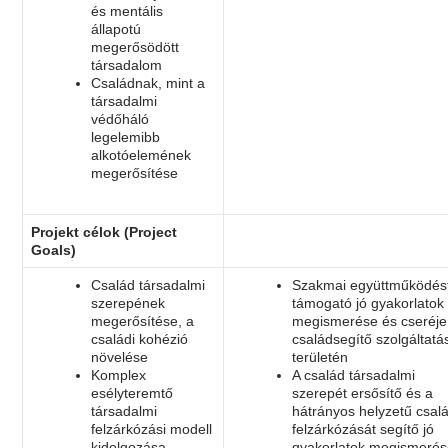
és mentális
állapotú
megerősödött
társadalom
Családnak, mint a
társadalmi
védőháló
legelemibb
alkotóelemének
megerősítése
Projekt célok (Project
Goals)
Család társadalmi
Szakmai együttműködés
szerepének
támogató jó gyakorlatok
megerősítése, a
megismerése és cseréje
családi kohézió
családsegítő szolgáltatá
növelése
területén
Komplex
A család társadalmi
esélyteremtő
szerepét ersősítő és a
társadalmi
hátrányos helyzetű csal
felzárkózási modell
felzárkózását segítő jó
kidolgozása
gyakorlatok megismeré