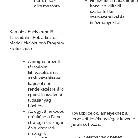
nemzetközi
Nemzetközi hálózatépít
alkalmazásra
hazai és külföldi
szakértőkkel,
szervezetekkel és
intézményekkel
Komplex Esélyteremtő
Társadalmi Felzárkózási
Modell Akciókutató Program
kivitelezése
A meghatározott
társadalmi
kihívásokkal és
azok kezelésével
kapcsolatos
rendelkezésre álló
speciális szakmai
tudásanyag
bővítése
Az együttműködés
További célok, amelyekhez a
erősítése a Duna
tervezett tevékenységek közvetet
stratégia országai
járulnak hozzá:
és a visegrádi
országok
Sajátos vagy nehéz