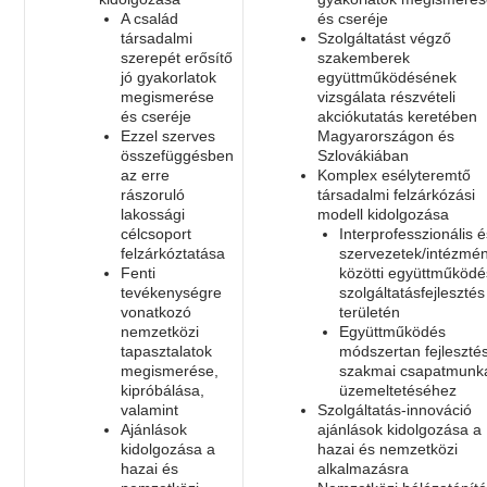
A család
és cseréje
társadalmi
Szolgáltatást végző
szerepét erősítő
szakemberek
jó gyakorlatok
együttműködésének
megismerése
vizsgálata részvételi
és cseréje
akciókutatás keretében
Ezzel szerves
Magyarországon és
összefüggésben
Szlovákiában
az erre
Komplex esélyteremtő
rászoruló
társadalmi felzárkózási
lakossági
modell kidolgozása
célcsoport
Interprofesszionális 
felzárkóztatása
szervezetek/intézmé
Fenti
közötti együttműködé
tevékenységre
szolgáltatásfejlesztés
vonatkozó
területén
nemzetközi
Együttműködés
tapasztalatok
módszertan fejleszté
megismerése,
szakmai csapatmun
kipróbálása,
üzemeltetéséhez
valamint
Szolgáltatás-innováció
Ajánlások
ajánlások kidolgozása a
kidolgozása a
hazai és nemzetközi
hazai és
alkalmazásra