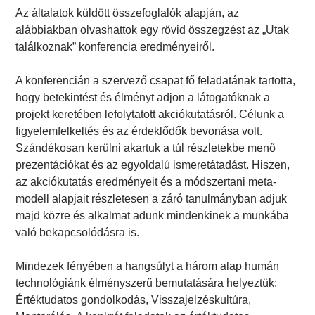
Az általatok küldött összefoglalók alapján, az
alábbiakban olvashattok egy rövid összegzést az „Utak
találkoznak” konferencia eredményeiről.
A konferencián a szervező csapat fő feladatának tartotta,
hogy betekintést és élményt adjon a látogatóknak a
projekt keretében lefolytatott akciókutatásról. Célunk a
figyelemfelkeltés és az érdeklődők bevonása volt.
Szándékosan kerülni akartuk a túl részletekbe menő
prezentációkat és az egyoldalú ismeretátadást. Hiszen,
az akciókutatás eredményeit és a módszertani meta-
modell alapjait részletesen a záró tanulmányban adjuk
majd közre és alkalmat adunk mindenkinek a munkába
való bekapcsolódásra is.
Mindezek fényében a hangsúlyt a három alap humán
technológiánk élményszerű bemutatására helyeztük:
Értéktudatos gondolkodás, Visszajelzéskultúra,