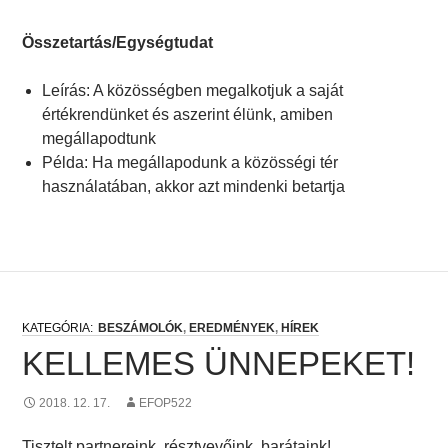
Összetartás/Egységtudat
Leírás: A közösségben megalkotjuk a saját
értékrendünket és aszerint élünk, amiben
megállapodtunk
Példa: Ha megállapodunk a közösségi tér
használatában, akkor azt mindenki betartja
BESZÁMOLÓK
,
EREDMÉNYEK
,
HÍREK
KELLEMES ÜNNEPEKET!
2018. 12. 17.
EFOP522
Tisztelt partnereink, résztvevőink, barátaink!