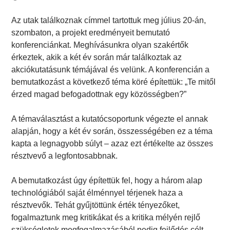
Az utak találkoznak címmel tartottuk meg július 20-án,
szombaton, a projekt eredményeit bemutató
konferenciánkat. Meghívásunkra olyan szakértők
érkeztek, akik a két év során már találkoztak az
akciókutatásunk témájával és velünk. A konferencián a
bemutatkozást a következő téma köré építettük: „Te mitől
érzed magad befogadottnak egy közösségben?”
A témaválasztást a kutatócsoportunk végezte el annak
alapján, hogy a két év során, összességében ez a téma
kapta a legnagyobb súlyt – azaz ezt értékelte az összes
résztvevő a legfontosabbnak.
A bemutatkozást úgy építettük fel, hogy a három alap
technológiából saját élménnyel térjenek haza a
résztvevők. Tehát gyűjtöttünk érték tényezőket,
fogalmaztunk meg kritikákat és a kritika mélyén rejlő
szükségletek megfogalmazásából pedig fejlődés célt