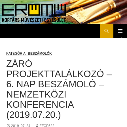
Keresés
Erőmű Kortárs Művészeti Egyesület
KILÉPÉS
ELSŐD
A
MENÜ
TARTALOMBA
BESZÁMOLÓK
ZÁRÓ
PROJEKTTALÁLKOZÓ –
6. NAP BESZÁMOLÓ –
NEMZETKÖZI
KONFERENCIA
(2019.07.20.)
2019. 07. 24.
EFOP522