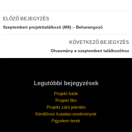
Bejegyzés
ELŐZŐ BEJEGYZÉS
navigáció
Szeptemberi projekttalálkozó (M8) – Beharangozó
KÖVETKEZŐ BEJEGYZÉS
Olvasmány a szeptemberi találkozóhoz
Legutóbbi bejegyzések
Projekt fotók
Projekt film
Projekt záró jelentés
Kérdőíves kutatási eredmények
Figyelem-terek