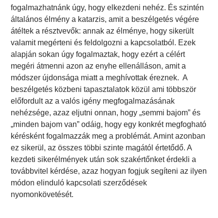
fogalmazhatnánk úgy, hogy elkezdeni nehéz. És szintén
általános élmény a katarzis, amit a beszélgetés végére
átéltek a résztvevők: annak az élménye, hogy sikerült
valamit megérteni és feldolgozni a kapcsolatból. Ezek
alapján sokan úgy fogalmaztak, hogy ezért a célért
megéri átmenni azon az enyhe ellenálláson, amit a
módszer újdonsága miatt a meghívottak éreznek. A
beszélgetés közbeni tapasztalatok közül ami többször
előfordult az a valós igény megfogalmazásának
nehézsége, azaz eljutni onnan, hogy „semmi bajom” és
„minden bajom van” odáig, hogy egy konkrét megfogható
kérésként fogalmazzák meg a problémát. Amint azonban
ez sikerül, az összes többi szinte magától értetődő. A
kezdeti sikerélmények után sok szakértőnket érdekli a
továbbvitel kérdése, azaz hogyan fogjuk segíteni az ilyen
módon elinduló kapcsolati szerződések
nyomonkövetését.