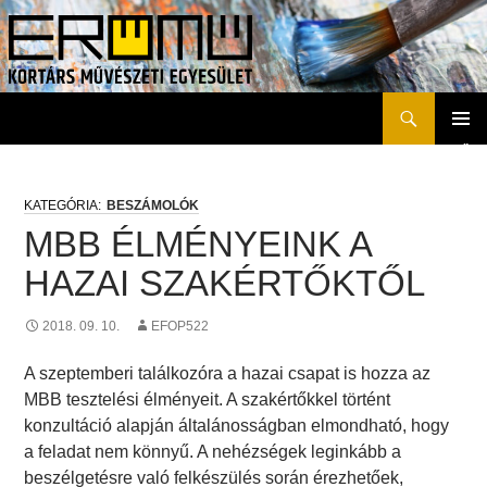
Keresés
Erőmű Kortárs Művészeti Egyesület
KILÉPÉS
ELSŐD
A
MENÜ
TARTALOMBA
BESZÁMOLÓK
MBB ÉLMÉNYEINK A
HAZAI SZAKÉRTŐKTŐL
2018. 09. 10.
EFOP522
A szeptemberi találkozóra a hazai csapat is hozza az
MBB tesztelési élményeit. A szakértőkkel történt
konzultáció alapján általánosságban elmondható, hogy
a feladat nem könnyű. A nehézségek leginkább a
beszélgetésre való felkészülés során érezhetőek,