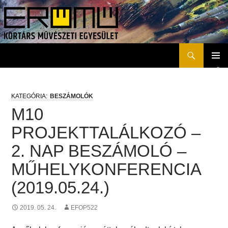
Keresés
Erőmű Kortárs Művészeti Egyesület
KILÉPÉS
ELSŐD
A
MENÜ
TARTALOMBA
BESZÁMOLÓK
M10
PROJEKTTALÁLKOZÓ –
2. NAP BESZÁMOLÓ –
MŰHELYKONFERENCIA
(2019.05.24.)
2019. 05. 24.
EFOP522