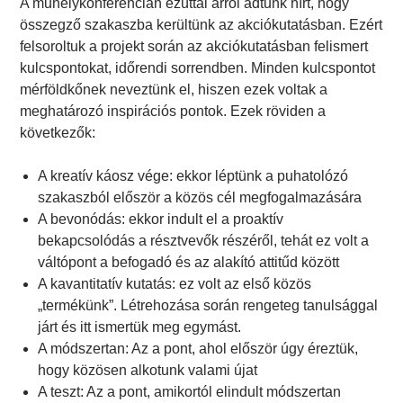
A műhelykonferencián ezúttal arról adtunk hírt, hogy
összegző szakaszba kerültünk az akciókutatásban. Ezért
felsoroltuk a projekt során az akciókutatásban felismert
kulcspontokat, időrendi sorrendben. Minden kulcspontot
mérföldkőnek neveztünk el, hiszen ezek voltak a
meghatározó inspirációs pontok. Ezek röviden a
következők:
A kreatív káosz vége: ekkor léptünk a puhatolózó
szakaszból először a közös cél megfogalmazására
A bevonódás: ekkor indult el a proaktív
bekapcsolódás a résztvevők részéről, tehát ez volt a
váltópont a befogadó és az alakító attitűd között
A kavantitatív kutatás: ez volt az első közös
„termékünk”. Létrehozása során rengeteg tanulsággal
járt és itt ismertük meg egymást.
A módszertan: Az a pont, ahol először úgy éreztük,
hogy közösen alkotunk valami újat
A teszt: Az a pont, amikortól elindult módszertan