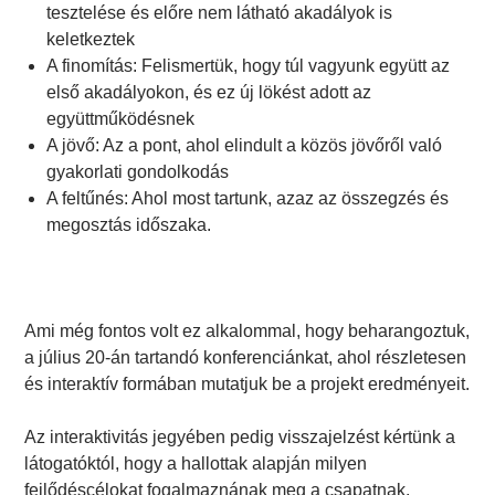
tesztelése és előre nem látható akadályok is
keletkeztek
A finomítás: Felismertük, hogy túl vagyunk együtt az
első akadályokon, és ez új lökést adott az
együttműködésnek
A jövő: Az a pont, ahol elindult a közös jövőről való
gyakorlati gondolkodás
A feltűnés: Ahol most tartunk, azaz az összegzés és
megosztás időszaka.
Ami még fontos volt ez alkalommal, hogy beharangoztuk,
a július 20-án tartandó konferenciánkat, ahol részletesen
és interaktív formában mutatjuk be a projekt eredményeit.
Az interaktivitás jegyében pedig visszajelzést kértünk a
látogatóktól, hogy a hallottak alapján milyen
fejlődéscélokat fogalmaznának meg a csapatnak.