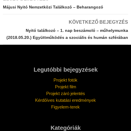
navigáció
Májusi Nyitó Nemzetközi Találkozó – Beharangozó
KÖVETKEZŐ BEJEGYZÉS
Nyitó találkozó – 1. nap beszámoló – műhelymunka
(2018.05.20.) Együttműködés a szociális és humán szférában
Legutóbbi bejegyzések
Projekt fotók
Projekt film
Projekt záró jelentés
Kérdőíves kutatási eredmények
Figyelem-terek
Kategóriák