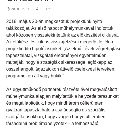
2018. 05. 20.
EFOP522
2018. május 20-án megkezdtük projektünk nyitó
találkozóját. Az első napot műhelymunkával indítottuk,
ahol közösen visszatekintettünk az előkészítési ciklusra.
Az előkészítési ciklus visszajelzései megerősítették a
projektindító hipotézisünket:
„
Az elm
ú
lt évek végrehajtási
tapasztalatai, vizsgálati eredményei egyértelműen
mutatják, hogy a stratégiák sikeressége legfőképp az
összehangolt, ágazatokon átívelő cselekvési terveken,
programokon áll vagy bukik.”
Az együttműködő partnerek részvételével megvalósított
műhelymunka alapján mélyítettük a helyzetfeltárásunkat
és megállapítottuk, hogy mindhárom célterületen
gyakran tapasztalható a családsegítő és szociális
szolgáltatásokban, hogy az igen bonyolult emberi-
társadalmi problémahelyzetek
–
a felhaszn
á
l
ó
i