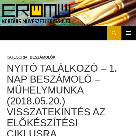
Keresés
Erőmű Kortárs Művészeti Egyesület
KILÉPÉS
ELSŐD
A
MENÜ
TARTALOMBA
BESZÁMOLÓK
NYITÓ TALÁLKOZÓ – 1.
NAP BESZÁMOLÓ –
MŰHELYMUNKA
(2018.05.20.)
VISSZATEKINTÉS AZ
ELŐKÉSZÍTÉSI
CIKLUSRA