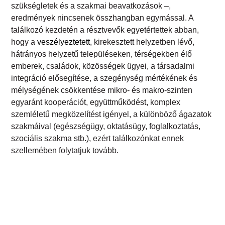
sz
ü
ks
é
gletek
é
s a szakmai beavatkoz
á
sok
–
,
eredmények nincsenek összhangban egymással. A
találkozó kezdetén a résztvevők egyetértettek abban,
hogy a
veszélyeztetett
, kirekesztett helyzetben lévő,
hátrányos helyzetű településeken, térségekben élő
emberek, családok, közösségek ügyei, a társadalmi
integráció elősegítése, a szegénység mértékének és
mélységének csökkentése mikro- és makro-szinten
egyaránt kooperációt, együttműködést, komplex
szemléletű megközelítést igényel, a különböző ágazatok
szakmáival (egészségügy, oktatásügy, foglalkoztatás,
szociális szakma stb.), ezért találkozónkat ennek
szellemében folytatjuk tovább.