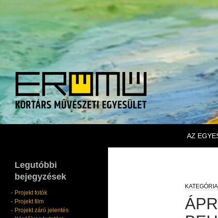
KILÉPÉS
Keresés
Erőmű Kortárs Művészeti Egyesület
AZ EGYE
Legutóbbi
bejegyzések
Projekt fotók
ÁPR
Projekt film
Projekt záró jelentés