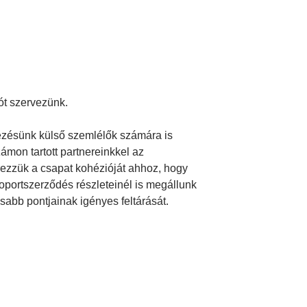
ót szervezünk.
zésünk külső szemlélők számára is
zámon tartott partnereinkkel az
rezzük a csapat kohézióját ahhoz, hogy
soportszerződés részleteinél is megállunk
sabb pontjainak igényes feltárását.