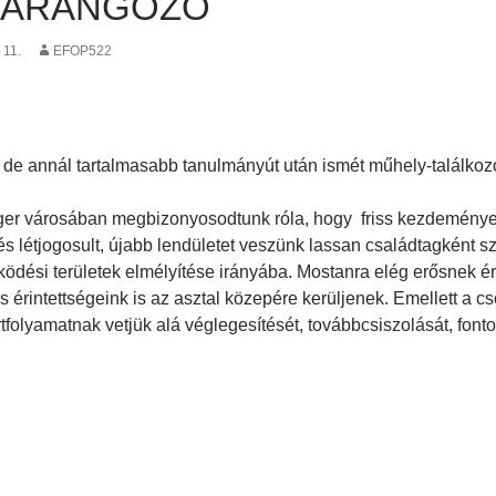
HARANGOZÓ
 11.
EFOP522
, de annál tartalmasabb tanulmányút után ismét műhely-találkoz
ger városában megbizonyosodtunk róla, hogy friss kezdeménye
 és létjogosult, újabb lendületet veszünk lassan családtagként s
ödési területek elmélyítése irányába. Mostanra elég erősnek é
 érintettségeink is az asztal közepére kerüljenek. Emellett a c
tfolyamatnak vetjük alá véglegesítését, továbbcsiszolását, fonto