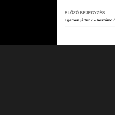
Bejegyzés
ELŐZŐ BEJEGYZÉS
navigáció
Egerben jártunk – beszámoló