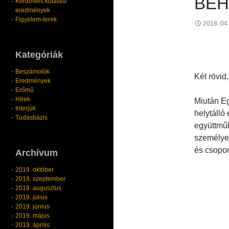
BE
Kérdőíves kutatási
eredmények
Figyelem-terek
2018. 04.
Kategóriák
Beszámolók
Két rövid
Eredmények
Erőmű
Hírek
Miután E
Interjúk
helytálló
Tudásbázis
együttműk
személyes
és csopor
Archívum
2019. október
2019. szeptember
2019. augusztus
2019. július
2019. június
2019. május
2019. április