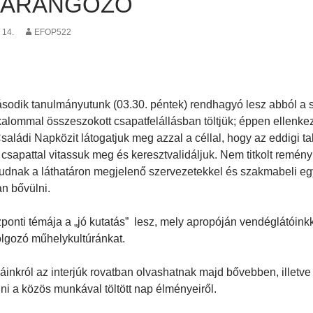
HARANGOZÓ
 14.
EFOP522
sodik tanulmányutunk (03.30. péntek) rendhagyó lesz abból a 
alommal összeszokott csapatfelállásban töltjük; éppen ellenkezől
saládi Napközit látogatjuk meg azzal a céllal, hogy az eddigi t
 csapattal vitassuk meg és keresztvalidáljuk. Nem titkolt rem
tudnak a láthatáron megjelenő szervezetekkel és szakmabeli e
n bővülni.
ponti témája a „jó kutatás” lesz, mely apropóján vendéglátóinkka
lgozó műhelykultúránkat.
inkról az interjúk rovatban olvashatnak majd bővebben, illetv
i a közös munkával töltött nap élményeiről.