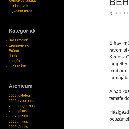
BE
Kérdőíves kutatási
eredmények
Figyelem-terek
2018. 03.
Kategóriák
Beszámolók
E havi má
Eredmények
három alk
Erőmű
Hírek
Kertész C
Interjúk
független
Tudásbázis
módjára 
formájába
Archívum
A nap köz
2019. október
témafeldo
2019. szeptember
2019. augusztus
2019. július
Házigazdá
2019. június
beszámoln
2019. május
2019. április