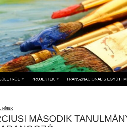
 A TARTALOMBA
SÜLETRŐL
PROJEKTEK
TRANSZNACIONÁLIS EGYÜTT
HÍREK
CIUSI MÁSODIK TANULMÁNY