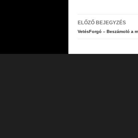
Bejegyzés
ELŐZŐ BEJEGYZÉS
navigáció
VetésForgó – Beszámoló a má