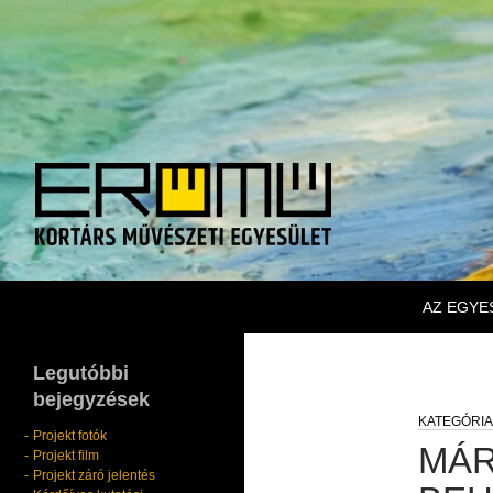
KILÉPÉS
Keresés
Erőmű Kortárs Művészeti Egyesület
AZ EGYE
Legutóbbi
bejegyzések
Projekt fotók
MÁR
Projekt film
Projekt záró jelentés