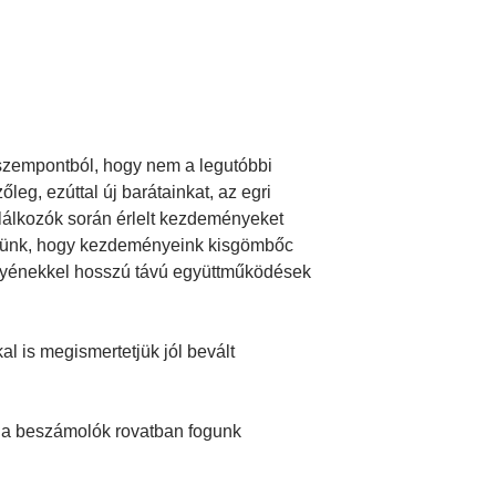
szempontból, hogy nem a legutóbbi
eg, ezúttal új barátainkat, az egri
alálkozók során érlelt kezdeményeket
ényünk, hogy kezdeményeink kisgömbőc
gyénekkel hosszú távú együttműködések
l is megismertetjük jól bevált
e a beszámolók rovatban fogunk