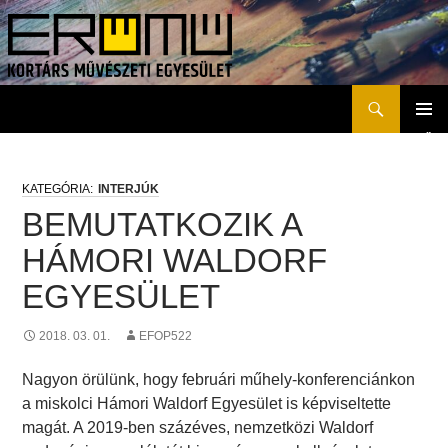
Keresés
Erőmű Kortárs Művészeti Egyesület
KILÉPÉS
ELSŐD
A
MENÜ
TARTALOMBA
INTERJÚK
BEMUTATKOZIK A
HÁMORI WALDORF
EGYESÜLET
2018. 03. 01.
EFOP522
Nagyon örülünk, hogy februári műhely-konferenciánkon
a miskolci Hámori Waldorf Egyesület is képviseltette
magát. A 2019-ben százéves, nemzetközi Waldorf