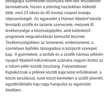
pedagógia szemléletét bizonyára nem kell részletesen
bemutatnunk, hiszen a jelenleg hazánkban működő
több, mint 23 iskola és 40 óvodai csoport mutatja
népszerűségét. Az egyesület a Hámori Waldorf Iskolát
fenntartó szülők és tanárok szervezete, melynek fő
tevékenysége a közösségépítés, amit különböző
programok megvalósításán keresztül tesznek.
Tevékenységükben az önismeret, emberismeret, a
személyes fejlődés támogatása is központi szerepet
kap. A gyermekek, a tanítók és a szülők hármas pillérén
nyugvó Waldorf-intézmények számára nagyon fontos az
e három pillér közötti összhang. Folyamatosan
foglalkoznak a pillérek közötti kapcsolat erősítésével, a
közös tanulással, ezek közül kiemelten a szülői jelenlét,
együttműködés kap nagy hangsúlyt az egyesület
életében.