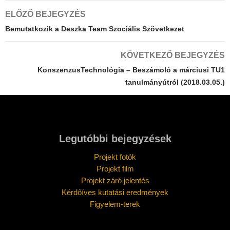
Bejegyzés
ELŐZŐ BEJEGYZÉS
navigáció
Bemutatkozik a Deszka Team Szociális Szövetkezet
KÖVETKEZŐ BEJEGYZÉS
KonszenzusTechnológia – Beszámoló a márciusi TU1
tanulmányútról (2018.03.05.)
Legutóbbi bejegyzések
Projekt fotók
Projekt film
Projekt záró jelentés
Kérdőíves kutatási eredmények
Figyelem-terek