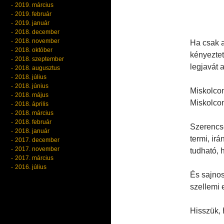
2019. március
2019. február
2019. január
2018. december
2018. november
Ha csak a
2018. október
kényeztet
2018. szeptember
legjavát
2018. augusztus
2018. július
2018. június
Miskolcon
2018. május
Miskolcon
2018. április
2018. március
2018. február
Szerencsé
2018. január
termi, ir
2017. december
2017. november
tudható, 
2017. március
2016. július
És sajnos
szellemi 
Hisszük, 