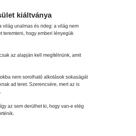
ület kiáltványa
a világ unalmas és rideg: a világ nem
et teremteni, hogy emberi lényegük
csak az alapján kell megítélnünk, amit
atokba nem sorolható alkotások sokaságát
knak ad teret. Szerencsére, mert az is
.
 így az sem derülhet ki, hogy van-e elég
rténik.