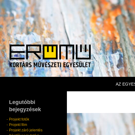
KILÉPÉS
Keresés
Erőmű Kortárs Művészeti Egyesület
AZ EGYE
Legutóbbi
bejegyzések
Projekt fotók
Projekt film
Projekt záró jelentés