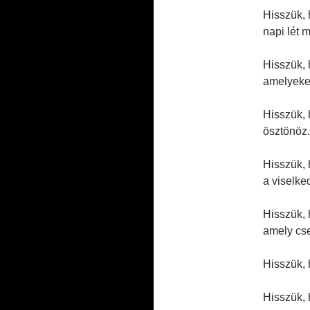
Hisszük, 
napi lét m
Hisszük, 
amelyeket
Hisszük, 
ösztönöz.
Hisszük, 
a viselke
Hisszük, 
amely cse
Hisszük, 
Hisszük, 