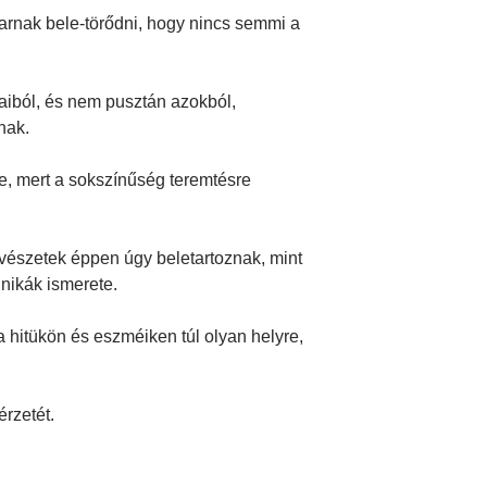
rnak bele-törődni, hogy nincs semmi a
vaiból, és nem pusztán azokból,
nak.
, mert a sokszínűség teremtésre
űvészetek éppen úgy beletartoznak, mint
hnikák ismerete.
hitükön és eszméiken túl olyan helyre,
érzetét.