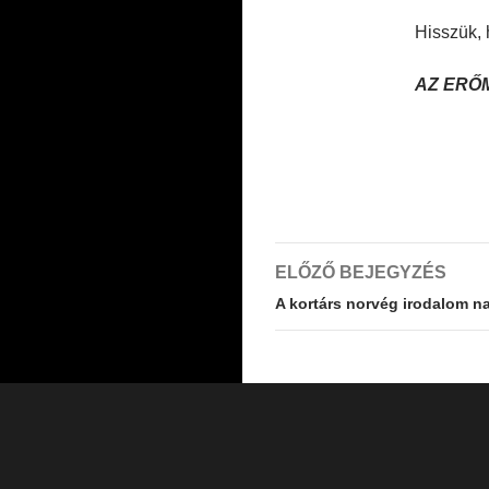
Hisszük, 
AZ ERŐ
Bejegyzés
ELŐZŐ BEJEGYZÉS
navigáció
A kortárs norvég irodalom nap