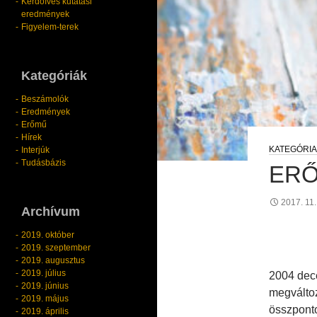
Kérdőíves kutatási
eredmények
Figyelem-terek
Kategóriák
Beszámolók
Eredmények
Erőmű
Hírek
Interjúk
Tudásbázis
ERŐ
2017. 11.
Archívum
2019. október
2019. szeptember
2019. augusztus
2019. július
2004 dece
2019. június
megváltoz
2019. május
összponto
2019. április