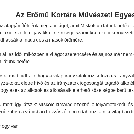
Az Erőmű Kortárs Művészeti Egyes
z alapján ítélnénk meg a világot, amit Miskolcon látunk belőle, 
i lakóit szellemi javakkal, nem segít számukra alkotó környezet
 adhassák a maguk és a mások örömére.
 áll az idő, miközben a világot szerencsére és sajnos már nem 
 látunk belőle.
re, mert tudható, hogy a világ irányzatokhoz tartozó és irányz
ányza-tokat életre hívó és az irányzatok jogosságát tagadó alkotó
hogy ezek az alkotók és alkotásaik elérhető közelségbe kerültek
, mert úgy látszik: Miskolc kimarad ezekből a folyamatokból, és
erő ebben a városban hozzászólni mindahhoz, ami a világban tö
hogy van.