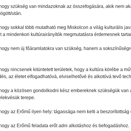
hogy szükség van mindazoknak az összefogására, akik nem aka
ögött/után.
hogy sokkal több mutatható meg Miskolcon a világ kulturális ja
 a mindenkori kultúrairányítók megmutatásra érdemesnek tarta
hogy nem új főáramlatokra van szükség, hanem a sokszínűségre
hogy nincsenek kitüntetett területek, hogy a kultúra körébe a m
dés, az életet elfogadhatóvá, elviselhetővé és alkotóvá tevő tec
hogy a közösen gondolkodni kész embereknek szükségük van a 
lekvésük terepe.
hogy az Erőmű ilyen hely: tágassága nem kelti a beszorítottság 
hogy az Erőmű feladata erőt adni alkotáshoz és befogadáshoz.