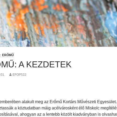
ERŐMŰ
MŰ: A KEZDETEK
 01.
EFOP522
mberében alakult meg az Erőmű Kortárs Művészeti Egyesület. A
tassák a köztudatban máig acélvárosként élő Miskolc megítélés
sításával, ahogyan az a lentebb közölt kiadványban is olvasha