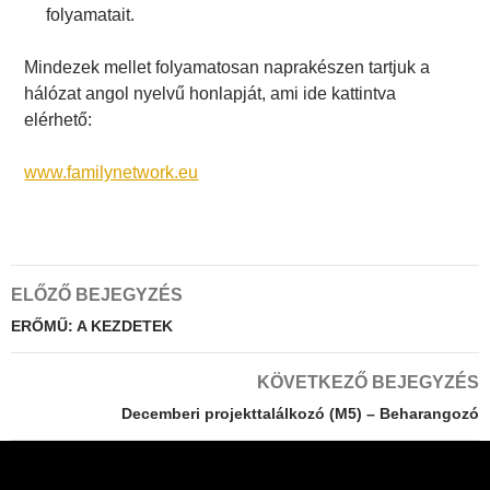
folyamatait.
Mindezek mellet folyamatosan naprakészen tartjuk a
hálózat angol nyelvű honlapját, ami ide kattintva
elérhető:
www.familynetwork.eu
Bejegyzés
ELŐZŐ BEJEGYZÉS
navigáció
ERŐMŰ: A KEZDETEK
KÖVETKEZŐ BEJEGYZÉS
Decemberi projekttalálkozó (M5) – Beharangozó