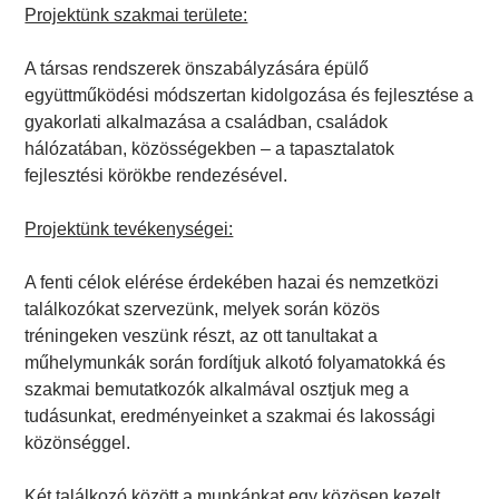
Projektünk szakmai területe:
A társas rendszerek önszabályzására épülő
együttműködési módszertan kidolgozása és fejlesztése a
gyakorlati alkalmazása a családban, családok
hálózatában, közösségekben – a tapasztalatok
fejlesztési körökbe rendezésével.
Projektünk tevékenységei:
A fenti célok elérése érdekében hazai és nemzetközi
találkozókat szervezünk, melyek során közös
tréningeken veszünk részt, az ott tanultakat a
műhelymunkák során fordítjuk alkotó folyamatokká és
szakmai bemutatkozók alkalmával osztjuk meg a
tudásunkat, eredményeinket a szakmai és lakossági
közönséggel.
Két találkozó között a munkánkat egy közösen kezelt