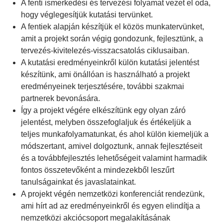
A fenti ismerkedési és tervezési folyamat vezet el oda,
hogy véglegesítjük kutatási tervünket.
A fentiek alapján készítjük el közös munkatervünket,
amit a projekt során végig gondozunk, fejlesztünk, a
tervezés-kivitelezés-visszacsatolás ciklusaiban.
A kutatási eredményeinkről külön kutatási jelentést
készítünk, ami önállóan is használható a projekt
eredményeinek terjesztésére, további szakmai
partnerek bevonására.
Így a projekt végére elkészítünk egy olyan záró
jelentést, melyben összefoglaljuk és értékeljük a
teljes munkafolyamatunkat, és ahol külön kiemeljük a
módszertant, amivel dolgoztunk, annak fejlesztéseit
és a továbbfejlesztés lehetőségeit valamint harmadik
fontos összetevőként a mindezekből leszűrt
tanulságainkat és javaslatainkat.
A projekt végén nemzetközi konferenciát rendezünk,
ami hírt ad az eredményeinkről és egyen elindítja a
nemzetközi akciócsoport megalakításának