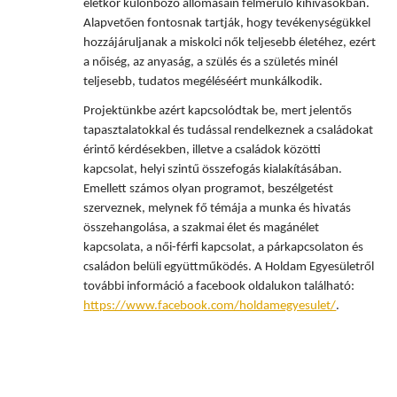
életkör különböző állomásain felmerülő kihívásokban.
Alapvetően fontosnak tartják, hogy tevékenységükkel
hozzájáruljanak a miskolci nők teljesebb életéhez, ezért
a nőiség, az anyaság, a szülés és a születés minél
teljesebb, tudatos megéléséért munkálkodik.
Projektünkbe azért kapcsolódtak be, mert jelentős
tapasztalatokkal és tudással rendelkeznek a családokat
érintő kérdésekben, illetve a családok közötti
kapcsolat, helyi szintű összefogás kialakításában.
Emellett számos olyan programot, beszélgetést
szerveznek, melynek fő témája a munka és hivatás
összehangolása, a szakmai élet és magánélet
kapcsolata, a női-férfi kapcsolat, a párkapcsolaton és
családon belüli együttműködés. A Holdam Egyesületről
további információ a facebook oldalukon található:
https://www.facebook.com/holdamegyesulet/
.