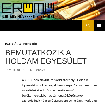
Keresés
Erőmű Kortárs Művészeti Egyesület
KILÉPÉS
ELSŐD
A
MENÜ
TARTALOMBA
INTERJÚK
BEMUTATKOZIK A
HOLDAM EGYESÜLET
2018. 01. 05.
EFOP522
A 2007-ben alakult, miskolci székhelyű Holdam
Egyesület a nők és anyák közössége. Aktívan részt vesz
a családokat érintő, szemléletformáló
tevékenységekben és támogató közösségek
születésének népszerűsítésében; segítséget nyújt a női