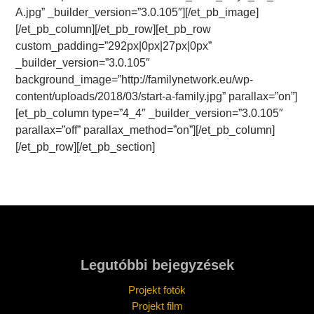
A.jpg” _builder_version=”3.0.105″][/et_pb_image]
[/et_pb_column][/et_pb_row][et_pb_row
custom_padding=”292px|0px|27px|0px”
_builder_version=”3.0.105″
background_image=”http://familynetwork.eu/wp-
content/uploads/2018/03/start-a-family.jpg” parallax=”on”]
[et_pb_column type=”4_4″ _builder_version=”3.0.105″
parallax=”off” parallax_method=”on”][/et_pb_column]
[/et_pb_row][/et_pb_section]
Legutóbbi bejegyzések
Projekt fotók
Projekt film