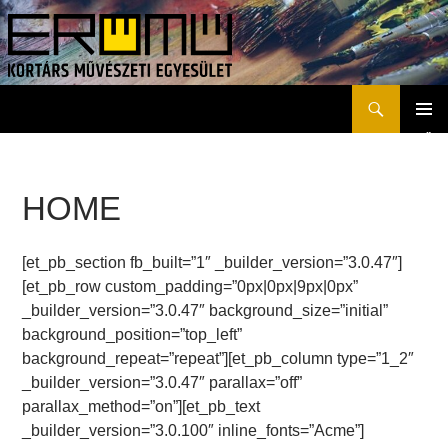
Keresés
Erőmű Kortárs Művészeti Egyesület
KILÉPÉS
ELSŐD
A
MENÜ
TARTALOMBA
HOME
[et_pb_section fb_built=”1″ _builder_version=”3.0.47″]
[et_pb_row custom_padding=”0px|0px|9px|0px”
_builder_version=”3.0.47″ background_size=”initial”
background_position=”top_left”
background_repeat=”repeat”][et_pb_column type=”1_2″
_builder_version=”3.0.47″ parallax=”off”
parallax_method=”on”][et_pb_text
_builder_version=”3.0.100″ inline_fonts=”Acme”]