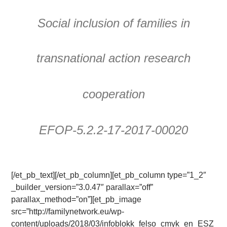
Social inclusion of families in
transnational action research
cooperation
EFOP-5.2.2-17-2017-00020
[/et_pb_text][/et_pb_column][et_pb_column type=”1_2″
_builder_version=”3.0.47″ parallax=”off”
parallax_method=”on”][et_pb_image
src=”http://familynetwork.eu/wp-
content/uploads/2018/03/infoblokk_felso_cmyk_en_ESZ